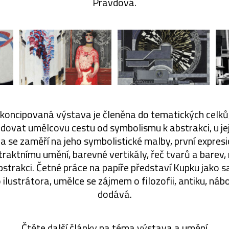
Pravdová.
koncipovaná výstava je členěna do tematických celků
edovat umělcovu cestu od symbolismu k abstrakci, u je
a se zaměří na jeho symbolistické malby, první expresi
traktnímu umění, barevné vertikály, řeč tvarů a barev
strakci. Četné práce na papíře představí Kupku jako sa
lustrátora, umělce se zájmem o filozofii, antiku, nábo
dodává.
Čtěte další články na téma
výstava
a
umění