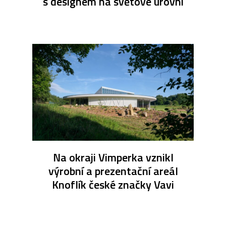
s designem na světové úrovni
Na okraji Vimperka vznikl
výrobní a prezentační areál
Knoflík české značky Vavi