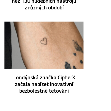
než 130 hudebních nástrojů
z různých období
Londýnská značka CipherX
začala nabízet inovativní
bezbolestné tetování