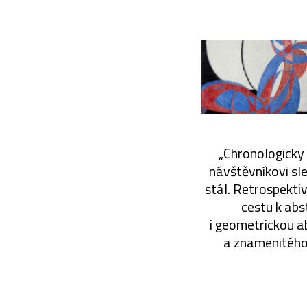
„Chronologicky 
návštěvníkovi sl
stál. Retrospektiv
cestu k abs
i geometrickou ab
a znamenitého i