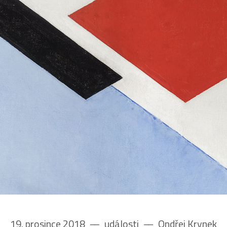
19. prosince 2018
––
události
––
Ondřej Krynek