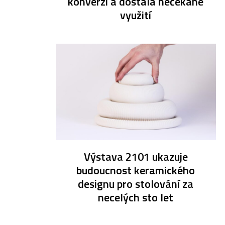
konverzí a dostala nečekané
využití
Výstava 2101 ukazuje
budoucnost keramického
designu pro stolování za
necelých sto let