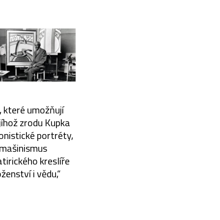
, které umožňují
jíhož zrodu Kupka
onistické portréty,
, mašinismus
tirického kreslíře
ženství i vědu,“