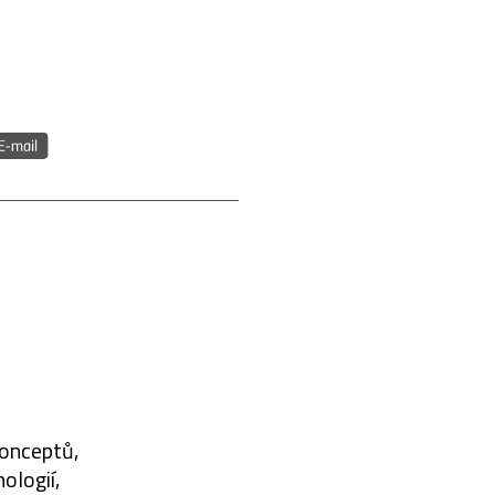
konceptů,
ologií,