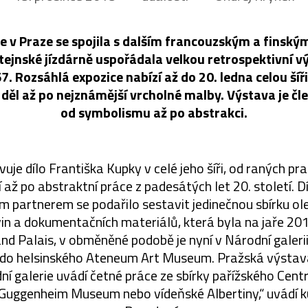
ie v Praze se spojila s dalším francouzským a finsk
tejnské jízdárně uspořádala velkou retrospektivní v
 Rozsáhlá expozice nabízí až do 20. ledna celou šíř
 děl až po nejznámější vrcholné malby. Výstava je č
od symbolismu až po abstrakci.
uje dílo Františka Kupky v celé jeho šíři, od raných pr
tí až po abstraktní práce z padesátých let 20. století. D
 partnerem se podařilo sestavit jedinečnou sbírku ol
ovin a dokumentačních materiálů, která byla na jaře 2
nd Palais, v obměněné podobě je nyní v Národní galerii
do helsinského Ateneum Art Museum. Pražská výstava
ní galerie uvádí četné práce ze sbírky pařížského Cen
uggenheim Museum nebo vídeňské Albertiny,“ uvádí 