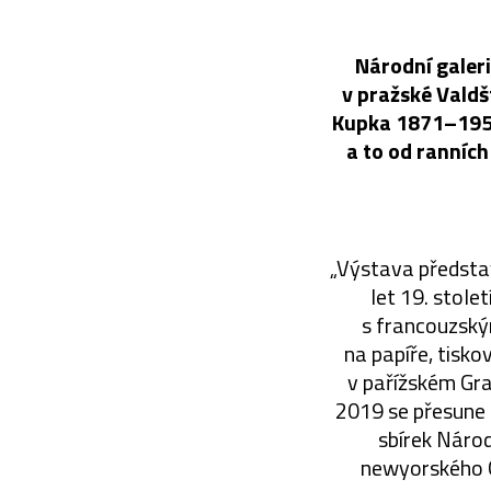
Národní galer
v pražské Valdš
Kupka 1871–1957.
a to od ranních
„Výstava představ
let 19. stole
s francouzským
na papíře, tisk
v pařížském Gra
2019 se přesune 
sbírek Národ
newyorského G