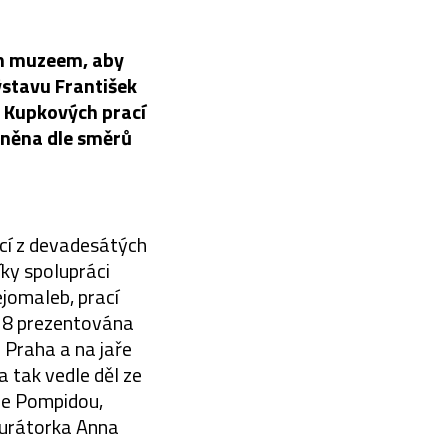
ým muzeem, aby
ýstavu František
i Kupkových prací
leněna dle směrů
ací z devadesátých
íky spolupráci
ejomaleb, prací
018 prezentována
 Praha a na jaře
 tak vedle děl ze
tre Pompidou,
kurátorka Anna