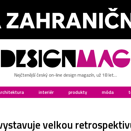
Nejčtenější český on-line design magazín, už 18 let…
architektura
interiér
produkty
móda
t
vystavuje velkou retrospekti