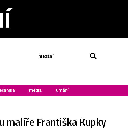
echnika
média
umění
vu malíře Františka Kupky