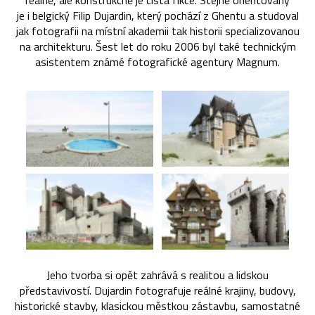
reálně, ale konstrukčně je čistá fikce. Stejně orientovaný
je i belgický Filip Dujardin, který pochází z Ghentu a studoval
jak fotografii na místní akademii tak historii specializovanou
na architekturu. Šest let do roku 2006 byl také technickým
asistentem známé fotografické agentury Magnum.
Jeho tvorba si opět zahrává s realitou a lidskou
představivostí. Dujardin fotografuje reálné krajiny, budovy,
historické stavby, klasickou městkou zástavbu, samostatné