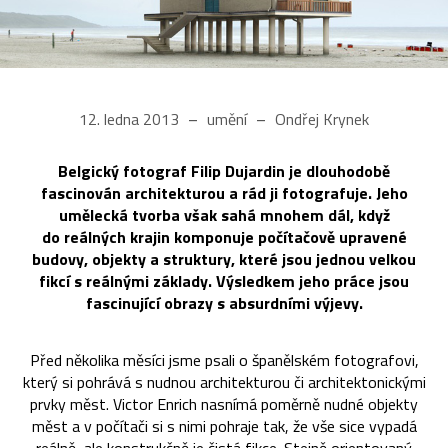
12. ledna 2013
umění
Ondřej Krynek
Belgický fotograf Filip Dujardin je dlouhodobě
fascinován architekturou a rád ji fotografuje. Jeho
umělecká tvorba však sahá mnohem dál, když
do reálných krajin komponuje počítačově upravené
budovy, objekty a struktury, které jsou jednou velkou
fikcí s reálnými základy. Výsledkem jeho práce jsou
fascinující obrazy s absurdními výjevy.
Před několika měsíci jsme psali o španělském fotografovi,
který si pohrává s nudnou architekturou či architektonickými
prvky měst. Victor Enrich nasnímá poměrně nudné objekty
měst a v počítači si s nimi pohraje tak, že vše sice vypadá