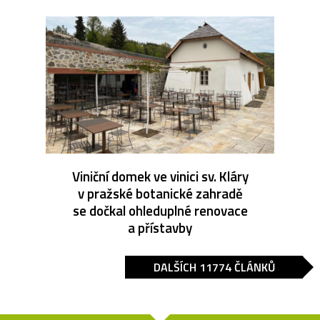
Viniční domek ve vinici sv. Kláry
v pražské botanické zahradě
se dočkal ohleduplné renovace
a přístavby
DALŠÍCH 11774 ČLÁNKŮ