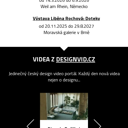
od 14.3.2026 do 6.9.2026
Weil am Rhein, Německo
Výstava Liběna Rochová: Doteky
od 20.11.2025 do 29.8.2027
Moravská galerie v Brně
VIDEA Z
DESIGNVID.CZ
Jedinečný český design video portál. Každý den nová videa
nejen o designu...