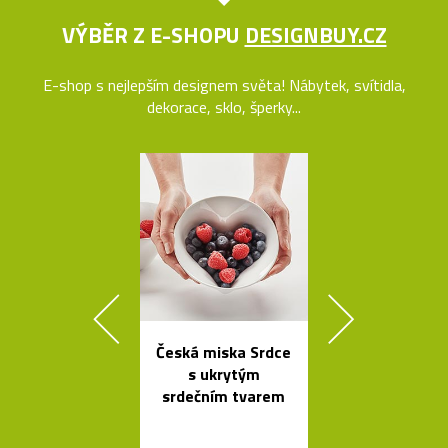
VÝBĚR Z E-SHOPU
DESIGNBUY.CZ
E-shop s nejlepším designem světa! Nábytek, svítidla,
dekorace, sklo, šperky...
Česká miska Srdce
České křišťá
s ukrytým
sklenice 
srdečním tvarem
Ronyho Ple