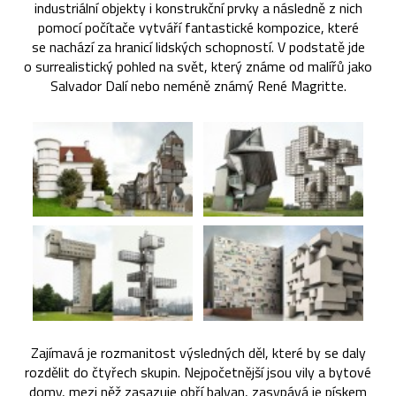
industriální objekty i konstrukční prvky a následně z nich
pomocí počítače vytváří fantastické kompozice, které
se nachází za hranicí lidských schopností. V podstatě jde
o surrealistický pohled na svět, který známe od malířů jako
Salvador Dalí nebo neméně známý René Magritte.
Zajímavá je rozmanitost výsledných děl, které by se daly
rozdělit do čtyřech skupin. Nejpočetnější jsou vily a bytové
domy, mezi něž zasazuje obří balvan, zasypává je pískem