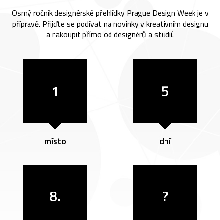
Osmý ročník designérské přehlídky Prague Design Week je v
přípravě. Přijďte se podívat na novinky v kreativním designu
a nakoupit přímo od designérů a studií.
1
5
místo
dní
8.
?