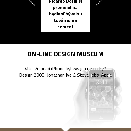
Ricardo Bofill si
Přichází ten
proměnil na
propracovan
bydlení bývalou
elektronic
továrnu na
zápisník
cement
reMarkable
ON-LINE
DESIGN MUSEUM
Víte, že první iPhone byl vyvíjen dva roky?
Design 2005, Jonathan Ive & Steve Jobs, Apple