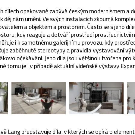
ch dílech opakovaně zabývá českým modernismem a d
p k dějinám umění. Ve svých instalacích zkoumá komple
ovatelem a objektem a prostorem. Často se s jeho dí
storu, kdy reaguje a dotváří prostředí prostřednictvím 
ěřuje i k samotnému galerijnímu provozu, kdy prostře
ušuje zaběhnuté stereotypy a pravidla vystavování vý
ákovo očekávání. Jeho díla jsou většinou tvořena pro 
jně tomu je i v případě aktuální vídeňské výstavy Expa
vě Lang představuje díla, v kterých se opírá o element