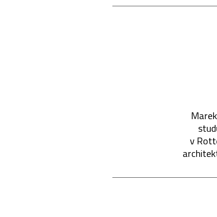
Marek
stud
v Rott
architek