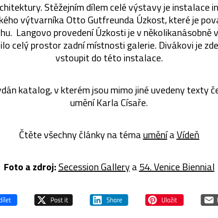
chitektury. Stěžejním dílem celé výstavy je instalace int
ckého výtvarníka Otto Gutfreunda Úzkost, které je pov
chu. Langovo provedení Úzkosti je v několikanásobně v
lnilo celý prostor zadní místnosti galerie. Divákovi je 
vstoupit do této instalace.
ydán katalog, v kterém jsou mimo jiné uvedeny texty č
umění Karla Císaře.
Čtěte všechny články na téma
umění
a
Vídeň
Foto a zdroj:
Secession Gallery
a
54. Venice Biennial