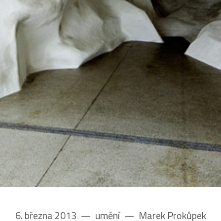
6. března 2013
––
umění
––
Marek Prokůpek