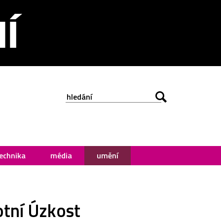
echnika
média
umění
otní Úzkost