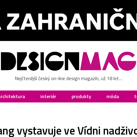
Nejčtenější český on-line design magazín, už 18 let…
architektura
interiér
produkty
móda
t
ng vystavuje ve Vídni nadživ