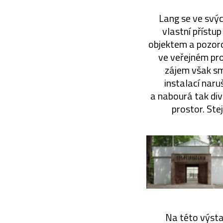
Lang se ve svý
vlastní přístu
objektem a pozor
ve veřejném pro
zájem však sm
instalací nar
a nabourá tak div
prostor. Ste
Na této výsta