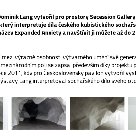
ominik Lang vytvořil pro prostory Secession Gallery 
který interpretuje díla českého kubistického sochařs
ázev Expanded Anxiety a navštívit ji můžete až do 
í mezi výrazné osobnosti výtvarného umění své generac
a mezinárodním poli se zapsal především díky projektu p
ce 2011, kdy pro Československý pavilon vytvořil výs
výstavy Lang interpretoval sochařského dílo svého otce