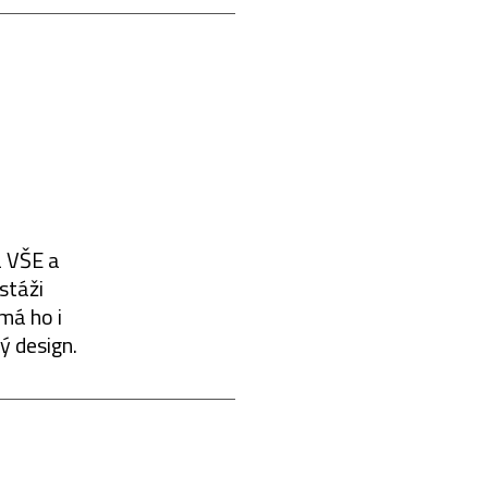
 VŠE a
stáži
má ho i
ý design.