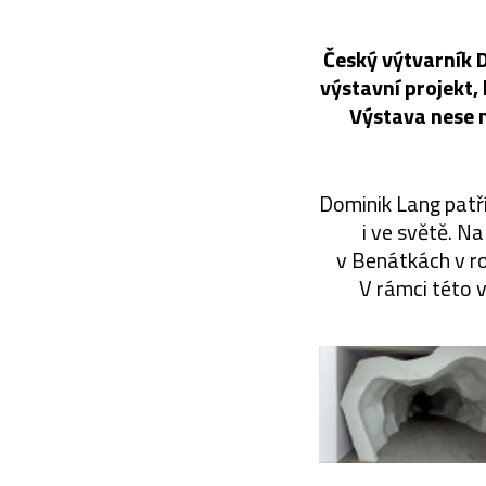
Český výtvarník D
výstavní projekt, 
Výstava nese n
Dominik Lang patř
i ve světě. N
v Benátkách v ro
V rámci této 