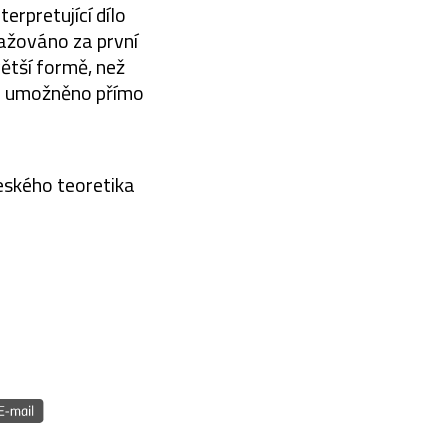
erpretující dílo
ažováno za první
ětší formě, než
zde umožněno přímo
eského teoretika