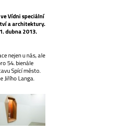
ve Vídni speciální
tví a architektury.
21. dubna 2013.
e nejen u nás, ale
ro 54. bienále
tavu Spící město.
 Jiřího Langa.