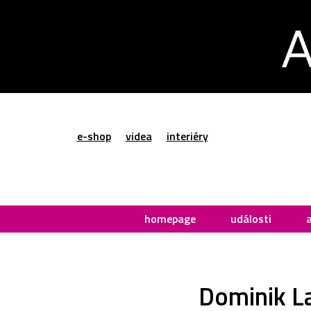
e-shop
videa
interiéry
homepage
události
Dominik La