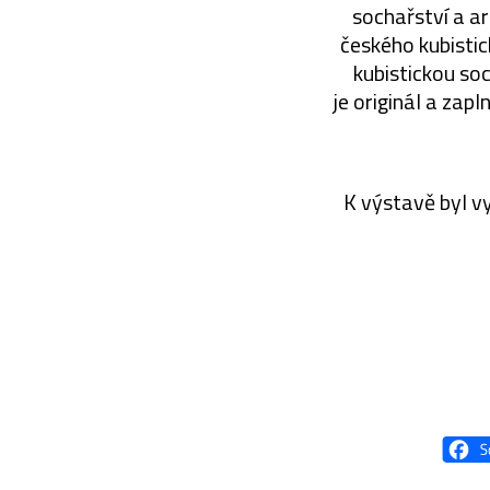
sochařství a ar
českého kubisti
kubistickou so
je originál a zap
K výstavě byl v