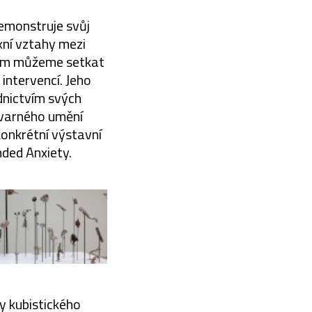
emonstruje svůj
xní vztahy mezi
lem můžeme setkat
intervencí. Jeho
dnictvím svých
tvarného umění
konkrétní výstavní
nded Anxiety.
y kubistického