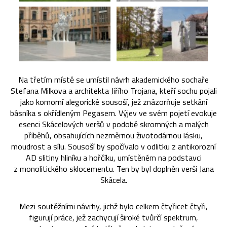
Na třetím místě se umístil návrh akademického sochaře
Stefana Milkova a architekta Jiřího Trojana, kteří sochu pojali
jako komorní alegorické sousoší, jež znázorňuje setkání
básníka s okřídleným Pegasem. Výjev ve svém pojetí evokuje
esenci Skácelových veršů v podobě skromných a malých
příběhů, obsahujících nezměrnou životodárnou lásku,
moudrost a sílu. Sousoší by spočívalo v odlitku z antikorozní
AD slitiny hliníku a hořčíku, umístěném na podstavci
z monolitického sklocementu. Ten by byl doplněn verši Jana
Skácela.
Mezi soutěžními návrhy, jichž bylo celkem čtyřicet čtyři,
figurují práce, jež zachycují široké tvůrčí spektrum,