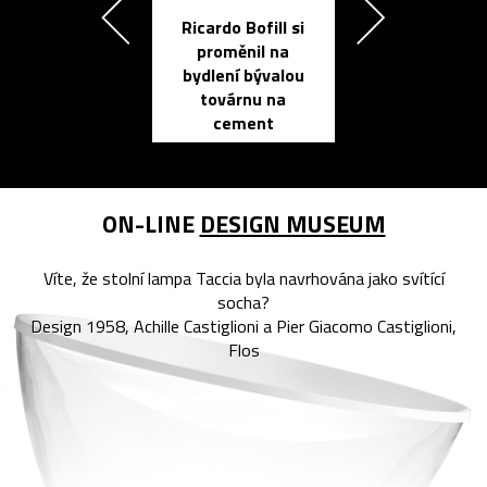
Ricardo Bofill si
Přichází ten
proměnil na
propracovan
bydlení bývalou
elektronic
továrnu na
zápisník
cement
reMarkable
ON-LINE
DESIGN MUSEUM
Víte, že stolní lampa Taccia byla navrhována jako svítící
socha?
Design 1958, Achille Castiglioni a Pier Giacomo Castiglioni,
Flos