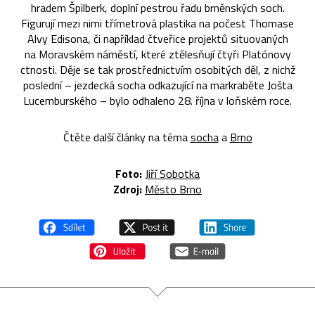
hradem Špilberk, doplní pestrou řadu brněnských soch.
Figurují mezi nimi třímetrová plastika na počest Thomase
Alvy Edisona, či například čtveřice projektů situovaných
na Moravském náměstí, které ztělesňují čtyři Platónovy
ctnosti. Děje se tak prostřednictvím osobitých děl, z nichž
poslední – jezdecká socha odkazující na markraběte Jošta
Lucemburského – bylo odhaleno 28. října v loňském roce.
Čtěte další články na téma
socha
a
Brno
Foto:
Jiří Sobotka
Zdroj:
Město Brno