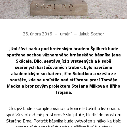
25. února 2016
umění
Jakub Sochor
Jižní část parku pod brněnským hradem Špilberk bude
opatřena sochou významného brněnského básníka Jana
Skácela. Dílo, sestávající z vrstvených a k sobě
svařených kartáčovaných trubek, bylo navrženo
akademickým sochařem Jiřím Sobotkou a vzešlo ze
soutěže, kde se umístilo nad stříbrnou prací Tomáše
Medka a bronzovým projektem Stefana Milkova a Jiřího
Trojana.
Dílo, jež bude zkompletováno do konce letošního listopadu,
spočívá v otevřené prostorové skulptuře, hledící do prostoru
Starého Brna. Portrét básníka bude vytvořen z několika tisíc