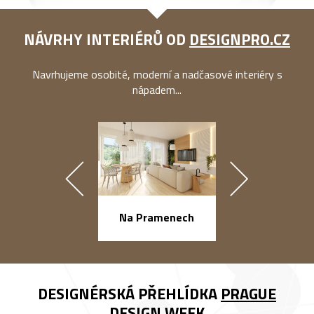
NÁVRHY INTERIÉRŮ OD
DESIGNPRO.CZ
Navrhujeme osobité, moderní a nadčasové interiéry s
nápadem...
náměstí Na Ba
Na Pramenech
DESIGNÉRSKÁ PŘEHLÍDKA
PRAGUE
DESIGN WEEK