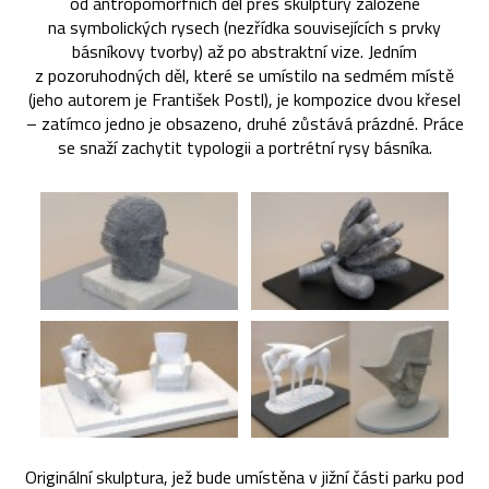
od antropomorfních děl přes skulptury založené
na symbolických rysech (nezřídka souvisejících s prvky
básníkovy tvorby) až po abstraktní vize. Jedním
z pozoruhodných děl, které se umístilo na sedmém místě
(jeho autorem je František Postl), je kompozice dvou křesel
– zatímco jedno je obsazeno, druhé zůstává prázdné. Práce
se snaží zachytit typologii a portrétní rysy básníka.
Originální skulptura, jež bude umístěna v jižní části parku pod