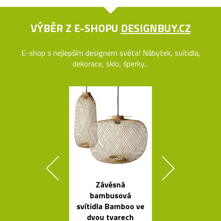
VÝBĚR Z E-SHOPU
DESIGNBUY.CZ
E-shop s nejlepším designem světa! Nábytek, svítidla,
dekorace, sklo, šperky...
Závěsná
Kvalitní a l
bambusová
nastavitel
svítidla Bamboo ve
lampy Bur
dvou tvarech