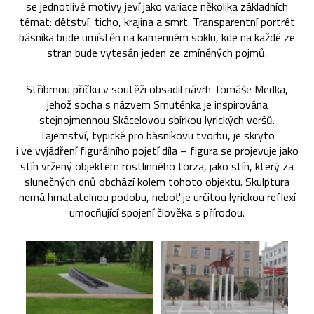
se jednotlivé motivy jeví jako variace několika základních
témat: dětství, ticho, krajina a smrt. Transparentní portrét
básníka bude umístěn na kamenném soklu, kde na každé ze
stran bude vytesán jeden ze zmíněných pojmů.
Stříbrnou příčku v soutěži obsadil návrh Tomáše Medka,
jehož socha s názvem Smuténka je inspirována
stejnojmennou Skácelovou sbírkou lyrických veršů.
Tajemství, typické pro básníkovu tvorbu, je skryto
i ve vyjádření figurálního pojetí díla – figura se projevuje jako
stín vržený objektem rostlinného torza, jako stín, který za
slunečných dnů obchází kolem tohoto objektu. Skulptura
nemá hmatatelnou podobu, neboť je určitou lyrickou reflexí
umocňující spojení člověka s přírodou.