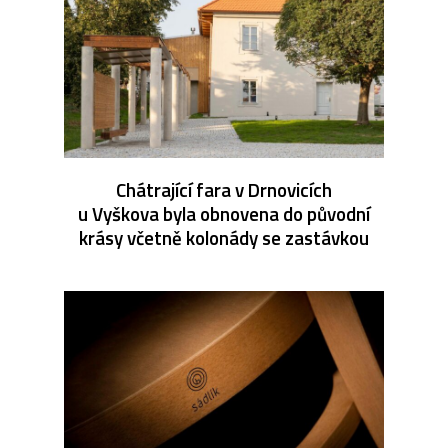
Chátrající fara v Drnovicích
u Vyškova byla obnovena do původní
krásy včetně kolonády se zastávkou