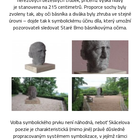
nerezových bezešvých trubek, přičemž výška hlavy
je stanovena na 215 centimetrů. Proporce sochy byly
zvoleny tak, aby oči básníka a diváka byly zhruba ve stejné
úrovni – dojde tak k symbolickému účinu díla, který umožní
pozorovateli sledovat Staré Brno básníkovýma očima.
Volba symbolického prvku není náhodná, neboť Skácelova
poezie je charakteristická (mimo jiné) právě důsledně
propracovaným systémem symbolizace, v jejímž rámci