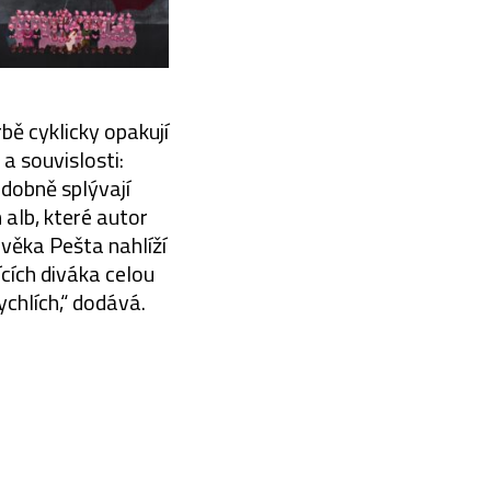
rbě cyklicky opakují
 souvislosti:
dobně splývají
alb, které autor
ověka Pešta nahlíží
ících diváka celou
ychlích,“ dodává.