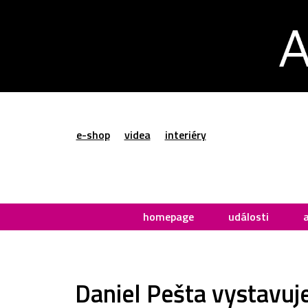
e-shop
videa
interiéry
homepage
události
Daniel Pešta vystavuj