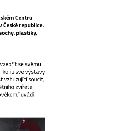
ažském Centru
 České republice.
ochy, plastiky,
 vzepřít se svému
 ikonu své výstavy
 vzbuzující soucit,
ětního zvířete
ověkem,“ uvádí