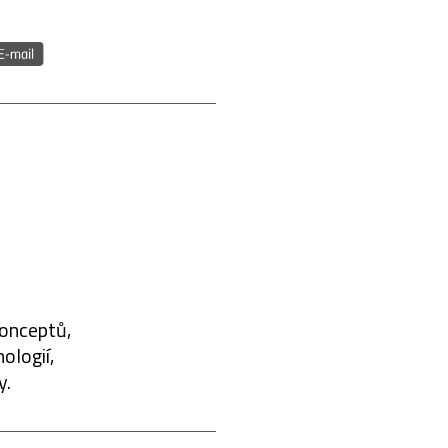
konceptů,
ologií,
y.