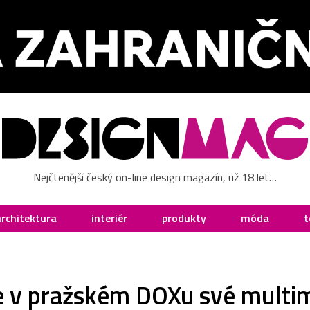
Nejčtenější český on-line design magazín, už 18 let…
architektura
interiér
produkty
móda
t
e v pražském DOXu své multi