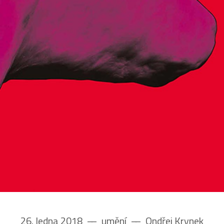
26. ledna 2018
––
umění
––
Ondřej Krynek