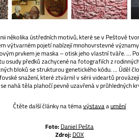
inii několika ústředních motivů, které se v Peštově tvo
ém výtvarném pojetí nabízejí mnohovrstevné významy a
ovým prvkem je maska – otisk jeho vlastní tváře. … Po
tu osudy předků zachycené na fotografiích z rodinných 
čných bloků se strukturou genetického kódu. … Úděl čl
fovské snažení, které ztvárnil v sérii videartů provázej
ž se nahá těla plahočí pevně uzavřená v průhledných kr
Čtěte další články na téma
výstava
a
umění
Foto:
Daniel Pešta
Zdroj:
DOX