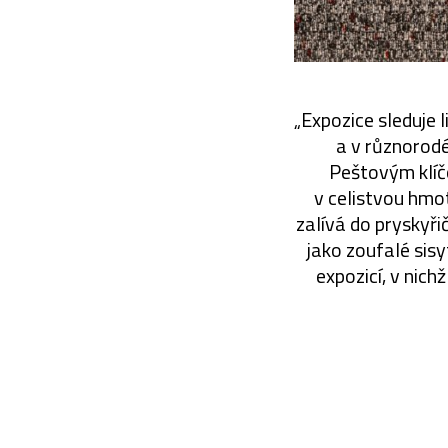
„Expozice sleduje l
a v různorod
Peštovým klíč
v celistvou hmo
zalívá do pryskyři
jako zoufalé sisy
expozicí, v nich