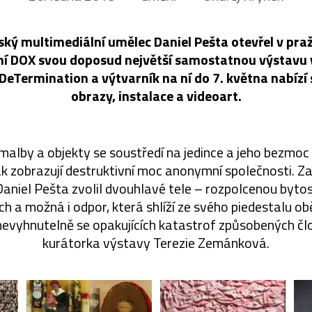
ký multimediální umělec Daniel Pešta otevřel v pr
 DOX svou doposud největší samostatnou výstavu v
DeTermination a výtvarník na ní do 7. května nabízí s
obrazy, instalace a videoart.
 malby a objekty se soustředí na jedince a jeho bezmoc
k zobrazují destruktivní moc anonymní společnosti. Za
aniel Pešta zvolil dvouhlavé tele – rozpolcenou bytost
 a možná i odpor, která shlíží ze svého piedestalu ob
nevyhnutelně se opakujících katastrof způsobených čl
kurátorka výstavy Terezie Zemánková.