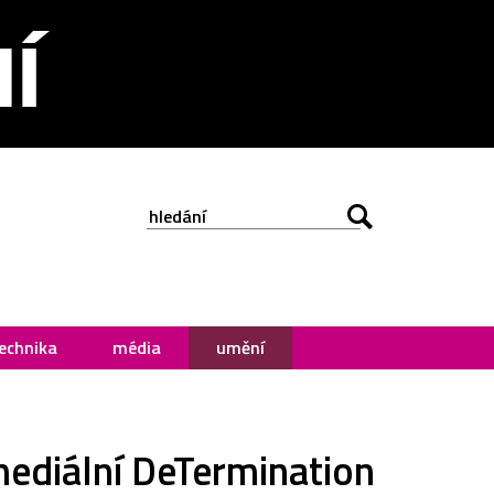
echnika
média
umění
mediální DeTermination