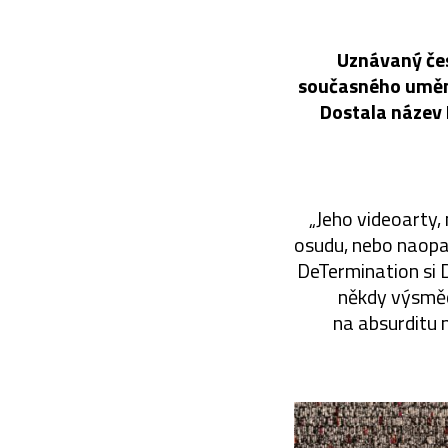
Uznávaný čes
současného umění
Dostala název 
„Jeho videoarty,
osudu, nebo naopa
DeTermination si D
někdy výsměch
na absurditu 