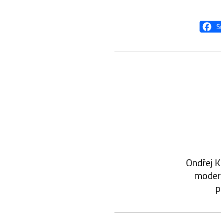
Ondřej K
modern
p