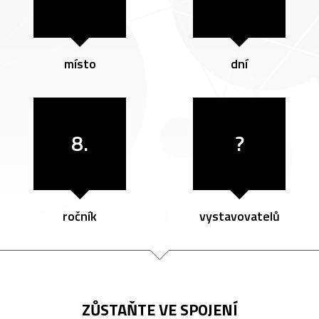
místo
dní
8.
?
ročník
vystavovatelů
ZŮSTAŇTE VE SPOJENÍ