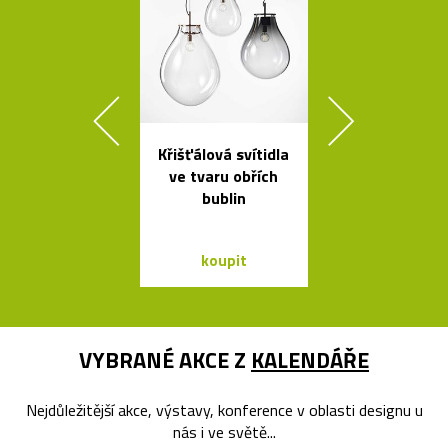
Křišťálová svítidla
Ikonická la
ve tvaru obřích
Tizio od Ric
bublin
Sappera
koupit
koupit
VYBRANÉ AKCE Z
KALENDÁŘE
Nejdůležitější akce, výstavy, konference v oblasti designu u
nás i ve světě...