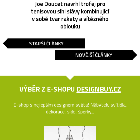
Joe Doucet navrhl trofej pro
tenisovou síni slávy kombinující
v sobě tvar rakety a vítězného
oblouku
STARŠÍ ČLÁNKY
NOVĚJŠÍ ČLÁNKY
VÝBĚR Z E-SHOPU
DESIGNBUY.CZ
E-shop s nejlepším designem světa! Nábytek, svítidla,
dekorace, sklo, šperky...