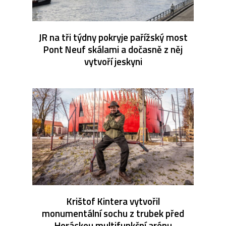
JR na tři týdny pokryje pařížský most
Pont Neuf skálami a dočasně z něj
vytvoří jeskyni
Krištof Kintera vytvořil
monumentální sochu z trubek před
Horáckou multifunkční arénu