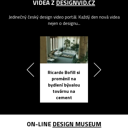
VIDEA Z
DESIGNVID.CZ
Jedinečný český design video portál. Každý den nová videa
nejen o designu...
Ricardo Bofill si
Přichází ten
proměnil na
propracovan
bydlení bývalou
elektronic
továrnu na
zápisník
cement
reMarkable
ON-LINE
DESIGN MUSEUM