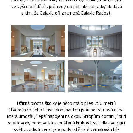
ve výšce očí dětí s průhledy do přilehlé zahrady,“ dodává
s tím, že Galaxie eR znamená Galaxie Radost.
Užitná plocha školky je něco málo přes 750 metrů
čtverečních. Jeho hlavní dominantou jsou bezrámová okna,
která umožňují lepší napojení na okolí. Stropům dominují buď
světlovody nebo velká zapuštěná kruhová svítidla evokující
světlovody. Interiér je v podstatě celý vymalován bíle