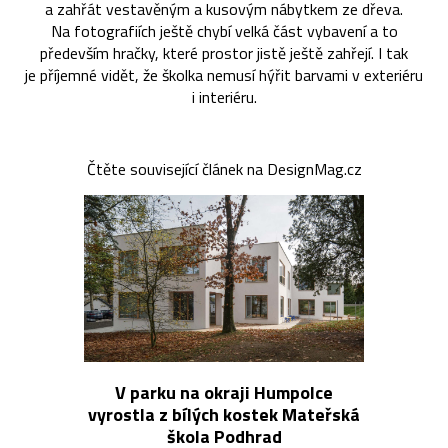
a zahřát vestavěným a kusovým nábytkem ze dřeva.
Na fotografiích ještě chybí velká část vybavení a to
především hračky, které prostor jistě ještě zahřejí. I tak
je příjemné vidět, že školka nemusí hýřit barvami v exteriéru
i interiéru.
Čtěte související článek na DesignMag.cz
V parku na okraji Humpolce
vyrostla z bílých kostek Mateřská
škola Podhrad