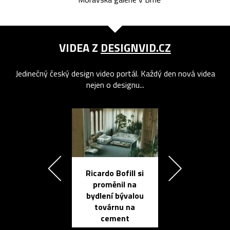
VIDEA Z
DESIGNVID.CZ
Jedinečný český design video portál. Každý den nová videa
nejen o designu...
Ricardo Bofill si
Přichází ten
proměnil na
propracovan
bydlení bývalou
elektronic
továrnu na
zápisník
cement
reMarkable