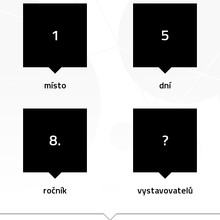
1
5
místo
dní
8.
?
ročník
vystavovatelů