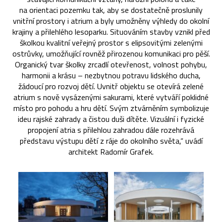
na orientaci pozemku tak, aby se dostatečně proslunily
vnitřní prostory i atrium a byly umožněny výhledy do okolní
krajiny a přilehlého lesoparku. Situováním stavby vznikl před
školkou kvalitní veřejný prostor s elipsovitými zelenými
ostrůvky, umožňující rovněž přirozenou komunikaci pro pěší.
Organický tvar školky zrcadlí otevřenost, volnost pohybu,
harmonii a krásu – nezbytnou potravu lidského ducha,
žádoucí pro rozvoj dětí. Uvnitř objektu se otevírá zelené
atrium s nově vysázenými sakurami, které vytváří poklidné
místo pro pohodu a hru dětí. Svým ztvárněním symbolizuje
ideu rajské zahrady a čistou duši dítěte. Vizuální i fyzické
propojení atria s přilehlou zahradou dále rozehrává
představu výstupu dětí z ráje do okolního světa,“ uvádí
architekt Radomír Grafek.