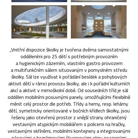
„Vnitřní dispozice školky je tvořena dvěma samostatnými
odděleními pro 25 dětí s potřebným provozním
a hygienickým zázemím, vlastním gastro provozem
a multifunkčním sálem situovaným v pomyslném středu
školky. Sál lze využívat k pořádání besídek a pohybových
aktivit dětí v rámci provozu školky, ale i k pořádní kulturních
akcí a aktivit v mimoškolní době. Od sousedních tříd je sál
oddělen mobilními posuvnými panely, umožňujícími flexibilně
měnit celý prostor dle potřeb. Třídy a herny, resp. lehárny
dětí, symetricky orientované v bočních křídlech školky, jsou
řešeny jako otevřený prostor z vnější strany ohraničený
vestavným atypickým mobiliářem s policemi na hračky,
vestavnými skříněmi, mobilními kontejnery a integrovanými
pásovými a bezrámovými čtvercovými okny osazenými