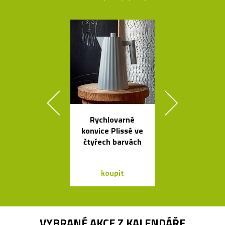
Rychlovarné
Kávovary Mo
konvice Plissé ve
Davida
čtyřech barvách
Chipperfie
koupit
koupit
VYBRANÉ AKCE Z
KALENDÁŘE