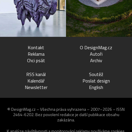
Kontakt
O DesignMag.cz
Reklama
Autoři
Chci psát
Archiv
RSS kanál
Soutěž
Kalendář
Poslat design
Newsletter
English
© DesignMag.cz – Všechna práva vyhrazena – 2007–2026 – ISSN
2464-6202.
Bez povolení redakce je další publikace obsahu
zakázána.
K analýze návštěvnosti a monitorování reklamy používáme
cookies
.