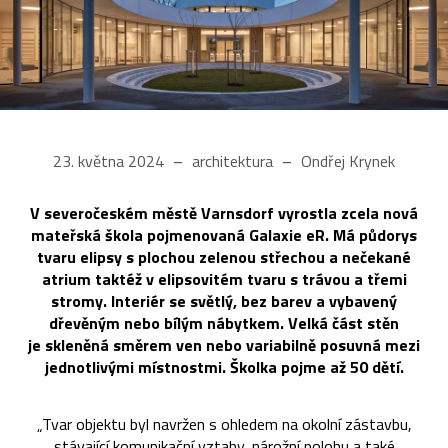
23. května 2024
architektura
Ondřej Krynek
V severočeském městě Varnsdorf vyrostla zcela nová
mateřská škola pojmenovaná Galaxie eR. Má půdorys
tvaru elipsy s plochou zelenou střechou a nečekané
atrium taktéž v elipsovitém tvaru s trávou a třemi
stromy. Interiér se světlý, bez barev a vybavený
dřevěným nebo bílým nábytkem. Velká část stěn
je skleněná směrem ven nebo variabilně posuvná mezi
jednotlivými místnostmi. Školka pojme až 50 dětí.
„Tvar objektu byl navržen s ohledem na okolní zástavbu,
stávající komunikační vztahy, nárožní polohu a také