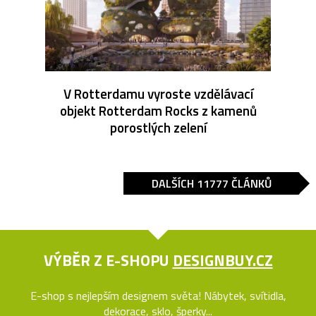
V Rotterdamu vyroste vzdělávací
objekt Rotterdam Rocks z kamenů
porostlých zelení
DALŠÍCH 11777 ČLÁNKŮ
VÝBĚR Z E-SHOPU
DESIGNBUY.CZ
E-shop s nejlepším designem světa! Nábytek, svítidla,
dekorace, sklo, šperky...