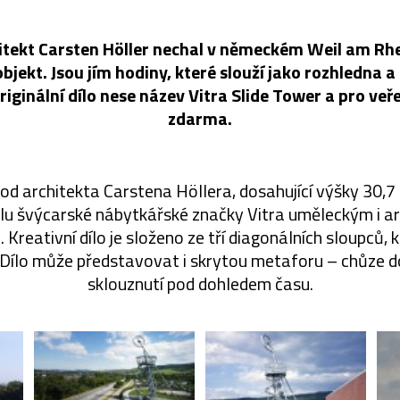
hitekt Carsten Höller nechal v německém Weil am Rh
bjekt. Jsou jím hodiny, které slouží jako rozhledna a
riginální dílo nese název Vitra Slide Tower a pro veře
zdarma.
od architekta Carstena Höllera, dosahující výšky 30,7 
lu švýcarské nábytkářské značky Vitra uměleckým i a
Kreativní dílo je složeno ze tří diagonálních sloupců, 
 Dílo může představovat i skrytou metaforu – chůze do
sklouznutí pod dohledem času.