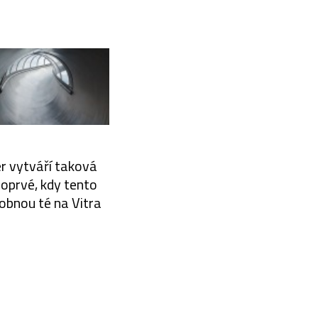
r vytváří taková
poprvé, kdy tento
dobnou té na Vitra