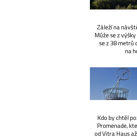
Záleží na návště
Může se z výšky 
se z 38 metrů d
na h
Kdo by chtěl po
Promenade, kte
od Vitra Haus až