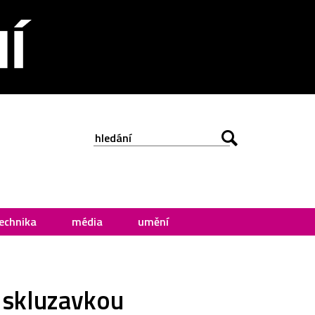
echnika
média
umění
 skluzavkou