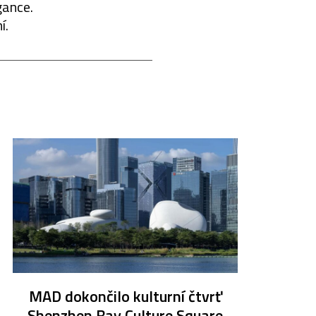
gance.
í.
MAD dokončilo kulturní čtvrť
Shenzhen Bay Culture Square