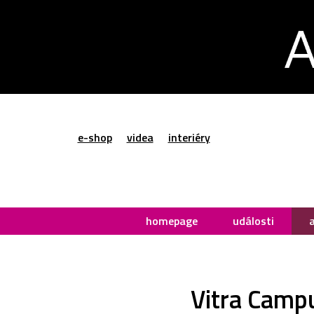
e-shop
videa
interiéry
homepage
události
Vitra Camp