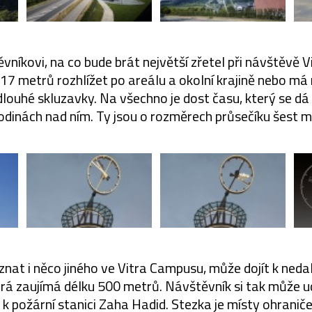
vníkovi, na co bude brát největší zřetel při návštěvě V
17 metrů rozhlížet po areálu a okolní krajině nebo m
louhé skluzavky. Na všechno je dost času, který se dá
odinách nad ním. Ty jsou o rozměrech průsečíku šest m
znat i něco jiného ve Vitra Campusu, může dojít k neda
rá zaujímá délku 500 metrů. Návštěvník si tak může u
 k požární stanici Zaha Hadid. Stezka je místy ohrani