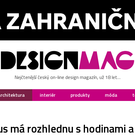
Nejčtenější český on-line design magazín, už 18 let…
architektura
interiér
produkty
móda
t
us má rozhlednu s hodinami a