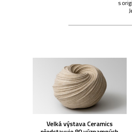
s ori
J
Velká výstava Ceramics
představuje 80 významných