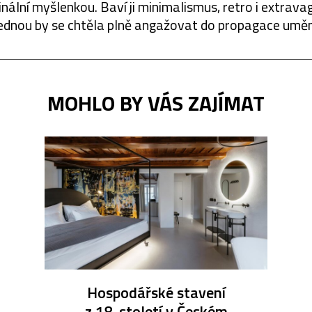
ginální myšlenkou. Baví ji minimalismus, retro i extrava
ednou by se chtěla plně angažovat do propagace uměn
MOHLO BY VÁS ZAJÍMAT
Hospodářské stavení
z 18. století v Českém