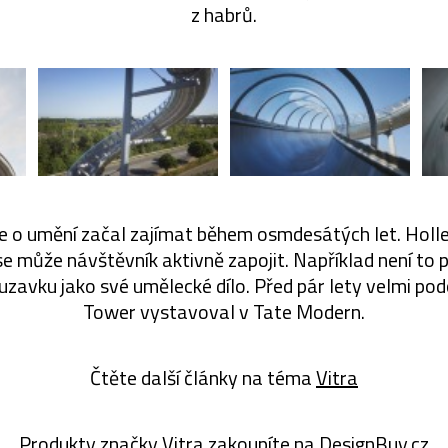
z habrů.
se o umění začal zajímat během osmdesátých let. Holle
 se může návštěvník aktivně zapojit. Například není to 
uzavku jako své umělecké dílo. Před pár lety velmi po
Tower vystavoval v Tate Modern.
Čtěte další články na téma
Vitra
Produkty značky
Vitra
zakoupíte na
DesignBuy.cz