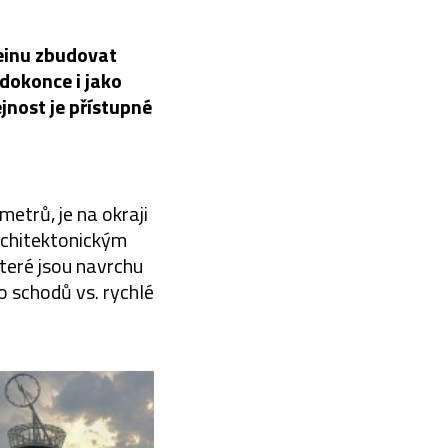
einu zbudovat
 dokonce i jako
jnost je přístupné
metrů, je na okraji
rchitektonickým
které jsou navrchu
 schodů vs. rychlé