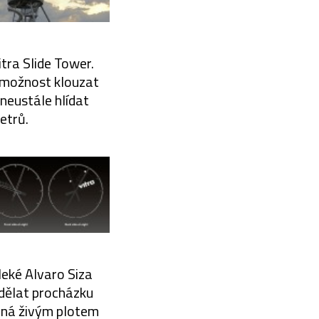
itra Slide Tower.
á možnost klouzat
 neustále hlídat
etrů.
leké Alvaro Siza
dělat procházku
čená živým plotem