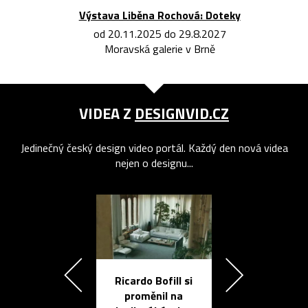
Výstava Liběna Rochová: Doteky
od 20.11.2025 do 29.8.2027
Moravská galerie v Brně
VIDEA Z
DESIGNVID.CZ
Jedinečný český design video portál. Každý den nová videa
nejen o designu...
Ricardo Bofill si
Přichází ten
proměnil na
propracovan