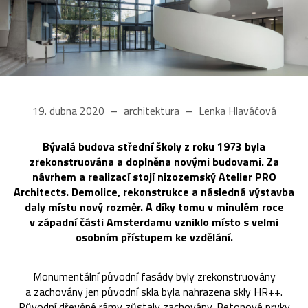
19. dubna 2020
architektura
Lenka Hlaváčová
Bývalá budova střední školy z roku 1973 byla
zrekonstruována a doplněna novými budovami. Za
návrhem a realizací stojí nizozemský Atelier PRO
Architects. Demolice, rekonstrukce a následná výstavba
daly místu nový rozměr. A díky tomu v minulém roce
v západní části Amsterdamu vzniklo místo s velmi
osobním přístupem ke vzdělání.
Monumentální původní fasády byly zrekonstruovány
a zachovány jen původní skla byla nahrazena skly HR++.
Původní dřevěné rámy zůstaly zachovány. Betonové prvky