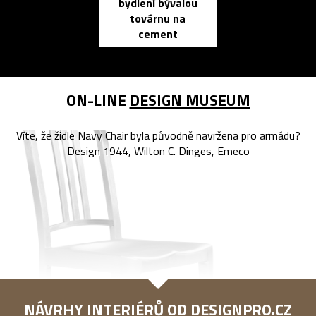
bydlení bývalou
elektronic
továrnu na
zápisník
cement
reMarkable
ON-LINE
DESIGN MUSEUM
Víte, že židle Navy Chair byla původně navržena pro armádu?
Design 1944, Wilton C. Dinges, Emeco
NÁVRHY INTERIÉRŮ OD
DESIGNPRO.CZ