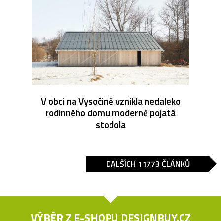
V obci na Vysočině vznikla nedaleko
rodinného domu moderně pojatá
stodola
DALŠÍCH 11773 ČLÁNKŮ
VÝBĚR Z E-SHOPU
DESIGNBUY.CZ