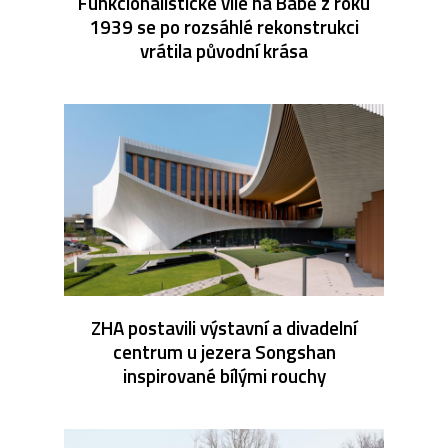
Funkcionalistické vile na Babě z roku
1939 se po rozsáhlé rekonstrukci
vrátila původní krása
ZHA postavili výstavní a divadelní
centrum u jezera Songshan
inspirované bílými rouchy