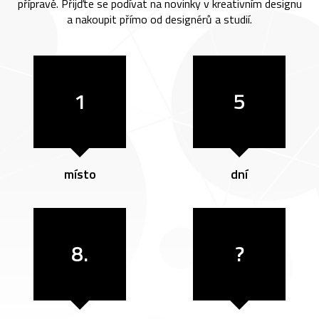
přípravě. Přijďte se podívat na novinky v kreativním designu
a nakoupit přímo od designérů a studií.
1
5
místo
dní
8.
?