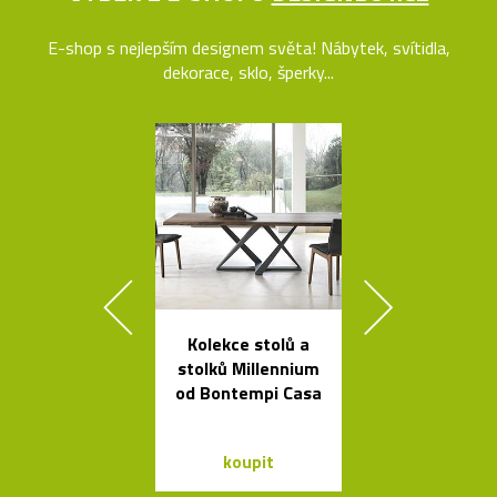
E-shop s nejlepším designem světa! Nábytek, svítidla,
dekorace, sklo, šperky...
Kolekce stolů a
Set český
stolků Millennium
svítících
od Bontempi Casa
skleněnýc
balónků Me
koupit
koupit