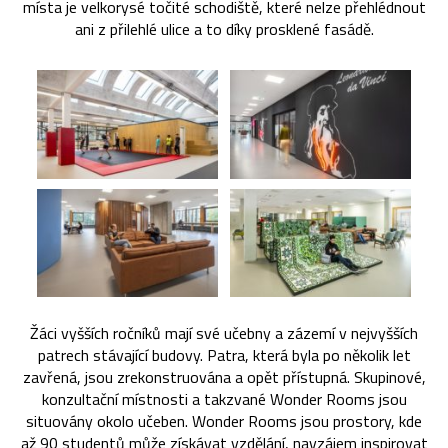
místa je velkorysé točité schodiště, které nelze přehlédnout
ani z přilehlé ulice a to díky prosklené fasádě.
Žáci vyšších ročníků mají své učebny a zázemí v nejvyšších
patrech stávající budovy. Patra, která byla po několik let
zavřená, jsou zrekonstruována a opět přístupná. Skupinové,
konzultační místnosti a takzvané Wonder Rooms jsou
situovány okolo učeben. Wonder Rooms jsou prostory, kde
až 90 studentů může získávat vzdělání, navzájem inspirovat