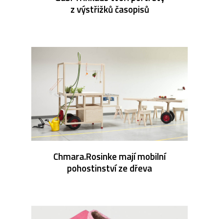
z výstřižků časopisů
Chmara.Rosinke mají mobilní
pohostinství ze dřeva