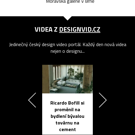
Moravská galerie v Brně
VIDEA Z
DESIGNVID.CZ
Jedinečný český design video portál. Každý den nová videa
nejen o designu...
Ricardo Bofill si
Přichází ten
proměnil na
propracovan
bydlení bývalou
elektronic
továrnu na
zápisník
cement
reMarkable