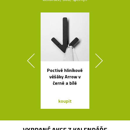
Poctivé hliníkové
Svítidla od A
věšáky Arrow v
se španěls
černé a bílé
vášní
koupit
koupit
VYBRANÉ AKCE Z
KALENDÁŘE