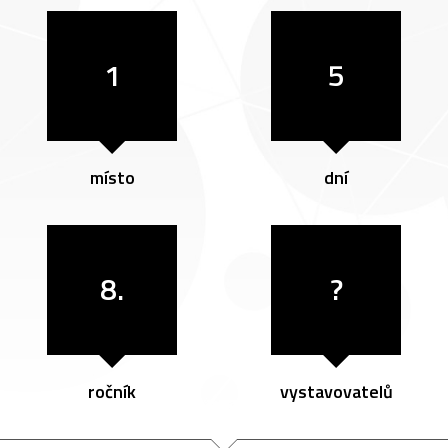
1
5
místo
dní
8.
?
ročník
vystavovatelů