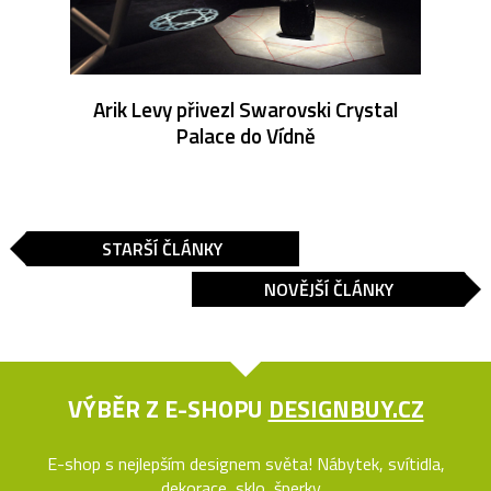
Arik Levy přivezl Swarovski Crystal
Palace do Vídně
STARŠÍ ČLÁNKY
NOVĚJŠÍ ČLÁNKY
VÝBĚR Z E-SHOPU
DESIGNBUY.CZ
E-shop s nejlepším designem světa! Nábytek, svítidla,
dekorace, sklo, šperky...