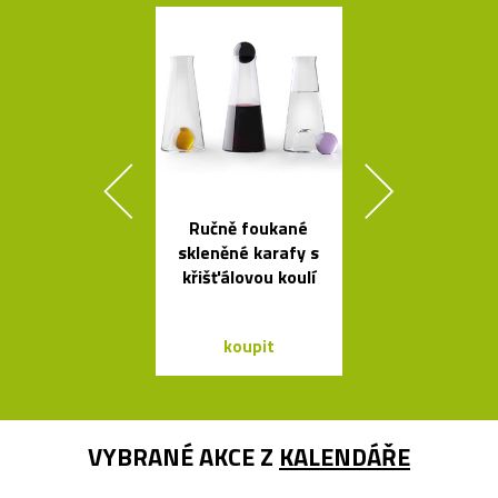
Ručně foukané
Liniemi zdo
skleněné karafy s
křišťálová ko
křišťálovou koulí
od Olgoj Cho
koupit
koupit
VYBRANÉ AKCE Z
KALENDÁŘE