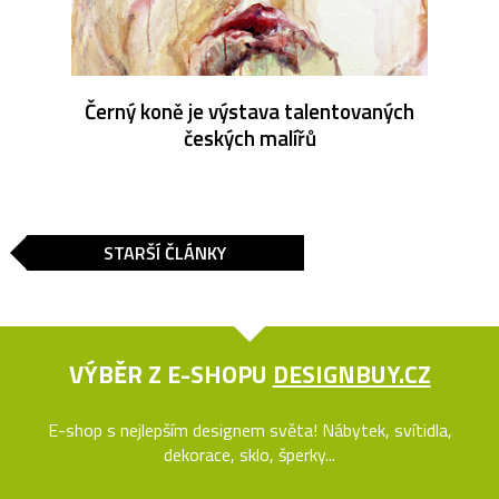
Černý koně je výstava talentovaných
českých malířů
STARŠÍ ČLÁNKY
VÝBĚR Z E-SHOPU
DESIGNBUY.CZ
E-shop s nejlepším designem světa! Nábytek, svítidla,
dekorace, sklo, šperky...