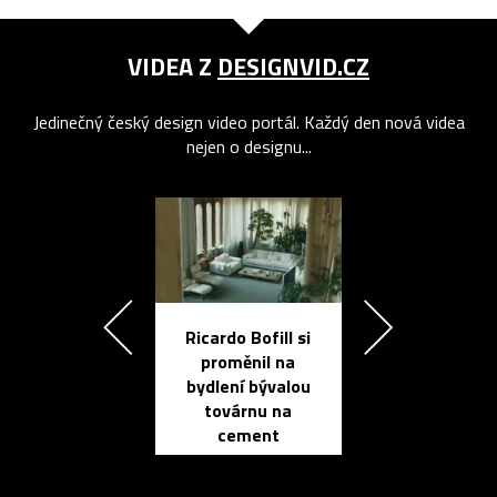
VIDEA Z
DESIGNVID.CZ
Jedinečný český design video portál. Každý den nová videa
nejen o designu...
Ricardo Bofill si
Přichází ten
proměnil na
propracovan
bydlení bývalou
elektronic
továrnu na
zápisník
cement
reMarkable