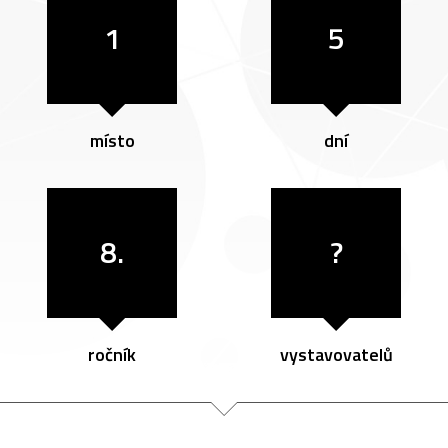
1
5
místo
dní
8.
?
ročník
vystavovatelů