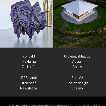
Kontakt
O DesignMag.cz
Reklama
Autoři
Chci psát
Archiv
RSS kanál
Soutěž
Kalendář
Poslat design
Newsletter
English
© DesignMag.cz – Všechna práva vyhrazena – 2007–2026 – ISSN