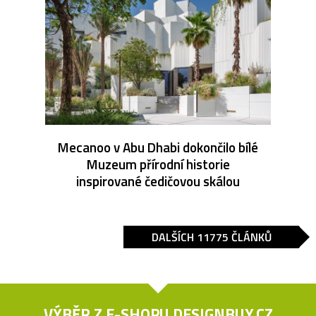
Mecanoo v Abu Dhabi dokončilo bílé
Muzeum přírodní historie
inspirované čedičovou skálou
DALŠÍCH 11775 ČLÁNKŮ
VÝBĚR Z E-SHOPU
DESIGNBUY.CZ