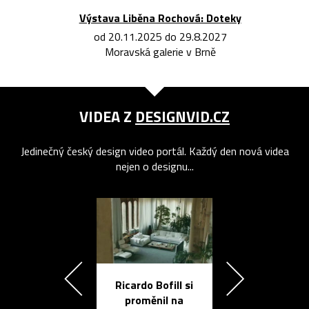
Výstava Liběna Rochová: Doteky
od 20.11.2025 do 29.8.2027
Moravská galerie v Brně
VIDEA Z
DESIGNVID.CZ
Jedinečný český design video portál. Každý den nová videa
nejen o designu...
Ricardo Bofill si
Přichází ten
proměnil na
propracovan