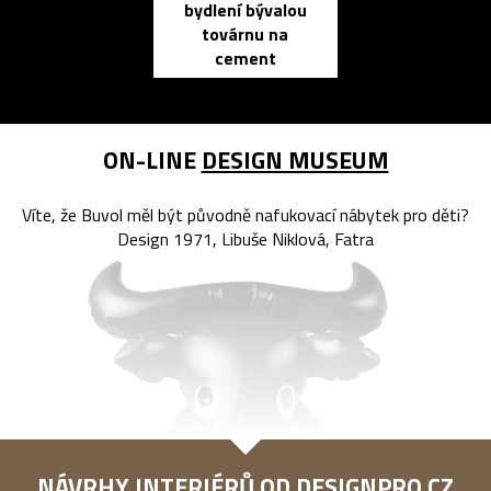
bydlení bývalou
elektronic
továrnu na
zápisník
cement
reMarkable
ON-LINE
DESIGN MUSEUM
Víte, že Buvol měl být původně nafukovací nábytek pro děti?
Design 1971, Libuše Niklová, Fatra
NÁVRHY INTERIÉRŮ OD
DESIGNPRO.CZ