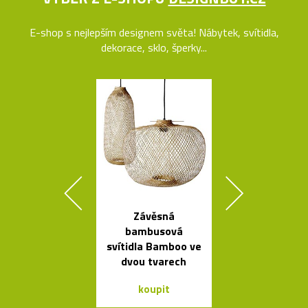
E-shop s nejlepším designem světa! Nábytek, svítidla,
dekorace, sklo, šperky...
Závěsná
Skleněné bal
bambusová
jako česká sví
svítidla Bamboo ve
Memory
dvou tvarech
koupit
koupit