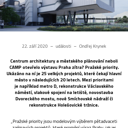
22. září 2020
události
Ondřej Krynek
Centrum architektury a městského plánování neboli
CAMP otevřelo výstavu Praha zítra? Pražské priority.
Ukázáno na ní je 25 velkých projektů, které čekají hlavní
město v následujících 20 letech. Mezi prioritami
je například metro D, rekonstrukce Václavského
náměstí, vlakové spojení na letiště, novostavba
Dvoreckého mostu, nové Smíchovské nádraží či
rekonstrukce Holešovické tržnice.
„Pražské priority jsou modelovým výběrem pětadvaceti
zajímavých projektů, které promění výraz Prahy, jak jej