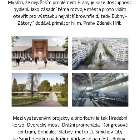
Myslím, že největším problémem Prahy je krize dostupnosti
bydlení. Jako zásadní téma rozvoje města proto vidím
otevřít pro výstavbu největší brownfield, tedy Bubny-
Zátory,“ dodává primátor hl. m. Prahy Zdeněk Hřib.
Mezi vystavenými projekty a prioritami je tak Hradební
korzo,
Dvorecký most
, Drážní promenáda,
Kongresové
centrum
, Bohdalec-Slatiny,
metro D
,
Smíchov City
se
Smíchovským nádražím
,
Václavské náměstí
, Bubny-