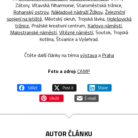
Zátory, Vltavská filharmonie, Staroměstská tržnice,
Rohanský ostrov
,
Nákladové nádraží Žižkov
,
Železniční
spojení na letiště
, Městský okruh, Trojská lávka,
Holešovická
tržnice
, Pražské kreativní centrum,
Karlovo náměstí
,
Malostranské náměstí
,
Vítězné náměstí
, Soutok, Trojská
kotlina, Štvanice a Vyšehrad.
Čtěte další články na téma
výstava
a
Praha
Foto a zdroj:
CAMP
AUTOR ČLÁNKU