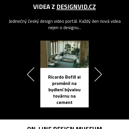
VIDEA Z
DESIGNVID.CZ
Jedinečný český design video portál. Každý den nová videa
nejen o designu...
Ricardo Bofill si
Přichází ten
proměnil na
propracovan
bydlení bývalou
elektronic
továrnu na
zápisník
cement
reMarkable
ON-LINE
DESIGN MUSEUM