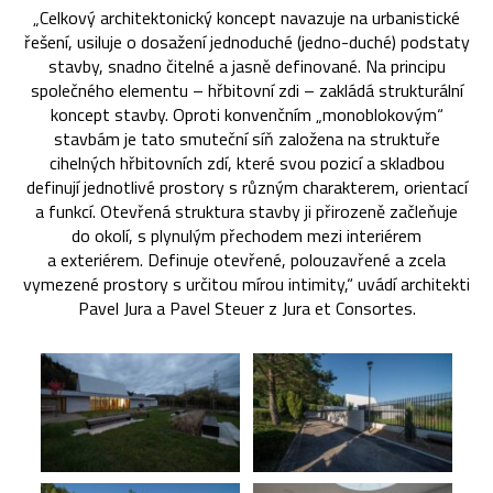
„Celkový architektonický koncept navazuje na urbanistické
řešení, usiluje o dosažení jednoduché (jedno-duché) podstaty
stavby, snadno čitelné a jasně definované. Na principu
společného elementu – hřbitovní zdi – zakládá strukturální
koncept stavby. Oproti konvenčním „monoblokovým“
stavbám je tato smuteční síň založena na struktuře
cihelných hřbitovních zdí, které svou pozicí a skladbou
definují jednotlivé prostory s různým charakterem, orientací
a funkcí. Otevřená struktura stavby ji přirozeně začleňuje
do okolí, s plynulým přechodem mezi interiérem
a exteriérem. Definuje otevřené, polouzavřené a zcela
vymezené prostory s určitou mírou intimity,“ uvádí architekti
Pavel Jura a Pavel Steuer z Jura et Consortes.