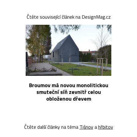
Čtěte související článek na DesignMag.cz
Broumov má novou monolitickou
smuteční síň zevnitř celou
obloženou dřevem
Čtěte další články na téma
Tišnov
a
hřbitov