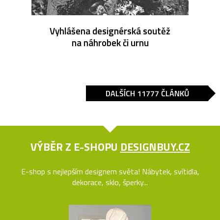
Vyhlášena designérská soutěž
na náhrobek či urnu
DALŠÍCH 11777 ČLÁNKŮ
VÝBĚR Z E-SHOPU
DESIGNBUY.CZ
E-shop s nejlepším designem světa! Nábytek, svítidla,
dekorace, sklo, šperky...