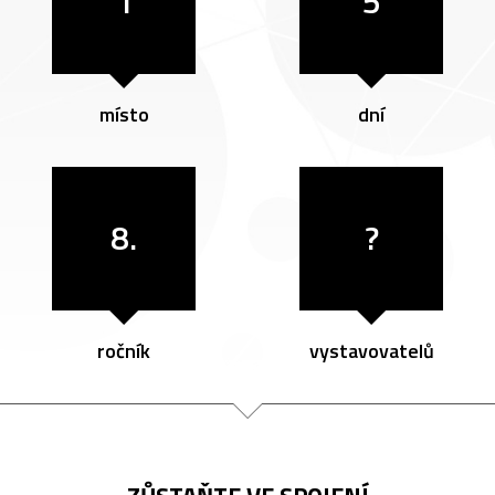
1
5
místo
dní
8.
?
ročník
vystavovatelů