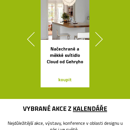
Načechrané a
Geometric
měkké svítidlo
tvarovaná sví
Cloud od Gehryho
Form
koupit
koupit
VYBRANÉ AKCE Z
KALENDÁŘE
Nejdůležitější akce, výstavy, konference v oblasti designu u
nás i ve světě...