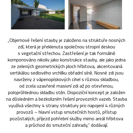
„Objemové řešení stavby je založeno na struktuře nosných
zdí, která je překlenuta společnou stropní deskou
s vegetační střechou. Zastřešení je tak formálně
komponováno nikoliv jako konstrukce stavby, ale jako jedna
ze zelených geometrických ploch hřbitova, akcentovaná
vertikálou sedlového vrchlíku obřadní síně. Nosné zdi jsou
navrženy z vápenopískových cihel s různou skladbou,
od zcela uzavřené masivní zdi až po otevřenou,
poloprůhlednou skladbu stěn. Dispoziční koncept je založen
na důsledném a bezkolizním řešení provozních vazeb. Stavba
využívá všechny 4 strany struktury pro napojení 4 různých
provozů – hlavní vstup smutečních hostů, přístup
pozůstalých, příjezd pohřební služby mimo areál hřbitova
a průchod do smuteční zahrady,“ dodávají.