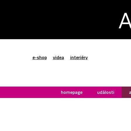
e-shop
videa
interiéry
homepage
události