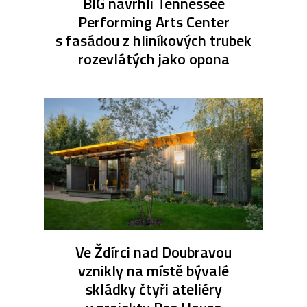
BIG navrhli Tennessee
Performing Arts Center
s fasádou z hliníkových trubek
rozevlátých jako opona
Ve Ždírci nad Doubravou
vznikly na místě bývalé
skládky čtyři ateliéry