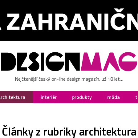
Nejčtenější český on-line design magazín, už 18 let…
architektura
interiér
produkty
móda
t
Články z rubriky architektura