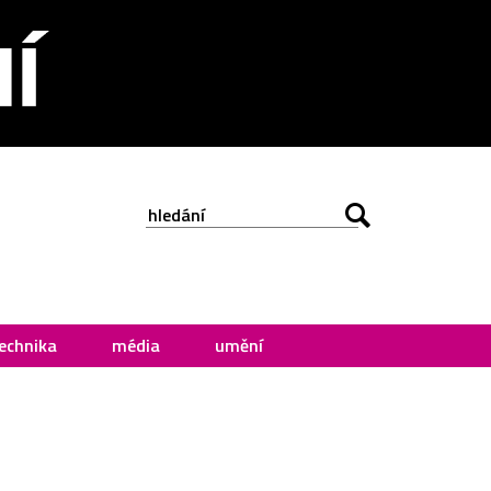
echnika
média
umění