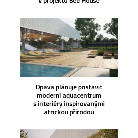
v projektu Bee House
Opava plánuje postavit
moderní aquacentrum
s interiéry inspirovanými
africkou přírodou