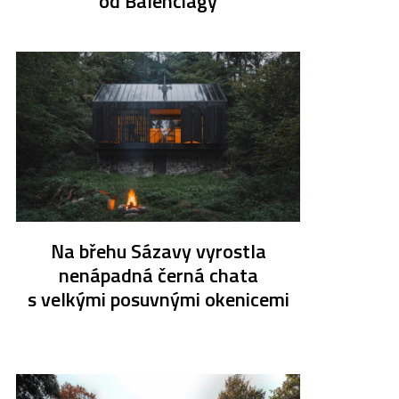
od Balenciagy
Na břehu Sázavy vyrostla
nenápadná černá chata
s velkými posuvnými okenicemi