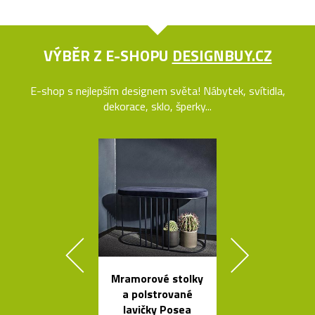
VÝBĚR Z E-SHOPU
DESIGNBUY.CZ
E-shop s nejlepším designem světa! Nábytek, svítidla,
dekorace, sklo, šperky...
Mramorové stolky
Kávovary Mo
a polstrované
Davida
lavičky Posea
Chipperfie