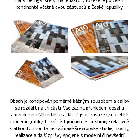
Hans Ibelings, který má redaktory rozeseté po celém
kontinentě včetně dvou zástupců z České republiky.
Obsah je koncipován poměrně běžným způsobem a dal by
se rozdělit na tři části. Vše začíná přehledem obsahu
a úvodníkem šéfredaktora, které jsou zasazeny do lehké
moderní grafiky. První část jménem Star shrnuje relativně
krátkou formou ty nejzajímavější evropské studie, návrhy,
realizace a další zprávy spojené s moderní či nevšední