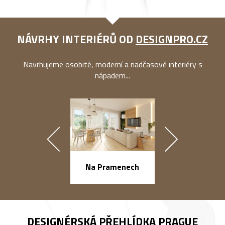
NÁVRHY INTERIÉRŮ OD
DESIGNPRO.CZ
Navrhujeme osobité, moderní a nadčasové interiéry s
nápadem...
náměstí Na Ba
Na Pramenech
DESIGNÉRSKÁ PŘEHLÍDKA
PRAGUE