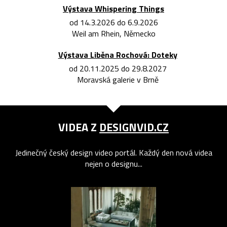
Výstava Whispering Things
od 14.3.2026 do 6.9.2026
Weil am Rhein, Německo
Výstava Liběna Rochová: Doteky
od 20.11.2025 do 29.8.2027
Moravská galerie v Brně
VIDEA Z
DESIGNVID.CZ
Jedinečný český design video portál. Každý den nová videa
nejen o designu...