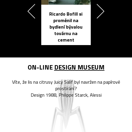
Ricardo Bofill si
Přichází ten
proměnil na
propracovan
bydlení bývalou
elektronic
továrnu na
zápisník
cement
reMarkable
ON-LINE
DESIGN MUSEUM
Víte, že lis na citrusy Juicy Salif byl navržen na papírové
prostírání?
Design 1988, Philippe Starck, Alessi