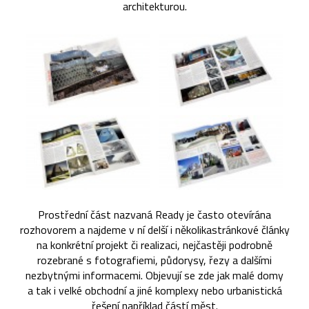
architekturou.
Prostřední část nazvaná Ready je často otevírána
rozhovorem a najdeme v ní delší i několikastránkové články
na konkrétní projekt či realizaci, nejčastěji podrobně
rozebrané s fotografiemi, půdorysy, řezy a dalšími
nezbytnými informacemi. Objevují se zde jak malé domy
a tak i velké obchodní a jiné komplexy nebo urbanistická
řešení například částí měst.