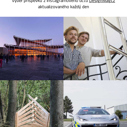
Výběr příspěvků z instagramového účtu
DesignMagcz
aktualizovaného každý den