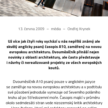
13. června 2009
média
Ondřej Krynek
Už více jak čtyři roky vychází u nás nepříliš známý ale
skvělý anglicky psaný časopis A10, zaměřený na novou
evropskou architekturu. Dvouměsíčník přináší nejen
novinky z oblasti architektury, ale často představuje
i návrhy či nerealizované projekty ze všech evropských
koutů.
Dvouměsíčník A10 psaný pouze v anglickém jazyce
se zaměřuje na novou evropskou architekturu a v podtitulu
své působení jednoduše vymezuje od Severního polárního
kruhu až po Středozemní moře. Časopis mající v průměru
okolo sedmdesáti stran vede nizozemský kritik architektury