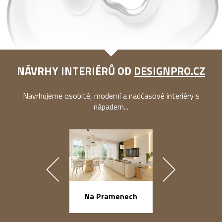
NÁVRHY INTERIÉRŮ OD
DESIGNPRO.CZ
Navrhujeme osobité, moderní a nadčasové interiéry s
nápadem...
náměstí Na Ba
Na Pramenech