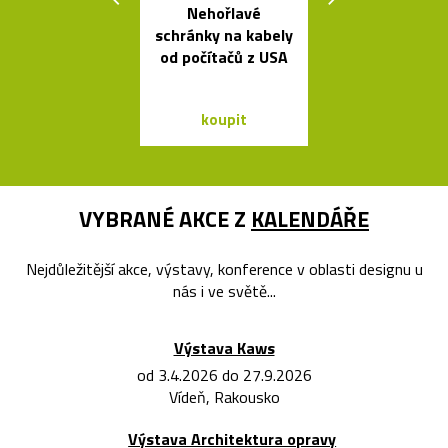
Nehořlavé
Židle a stol
schránky na kabely
kolekce I
od počítačů z USA
Between 
&Traditio
koupit
koupit
VYBRANÉ AKCE Z
KALENDÁŘE
Nejdůležitější akce, výstavy, konference v oblasti designu u
nás i ve světě...
Výstava Kaws
od 3.4.2026 do 27.9.2026
Vídeň, Rakousko
Výstava Architektura opravy