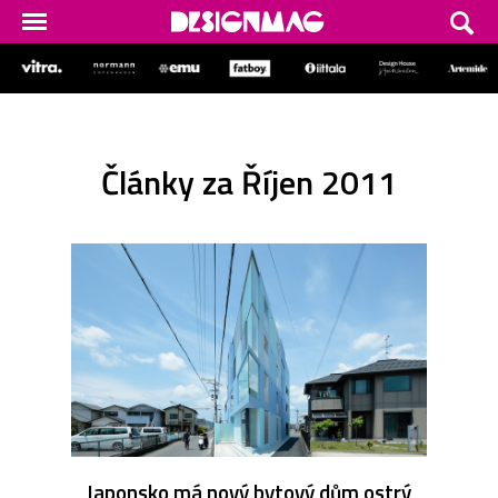
Články za Říjen 2011
Japonsko má nový bytový dům ostrý