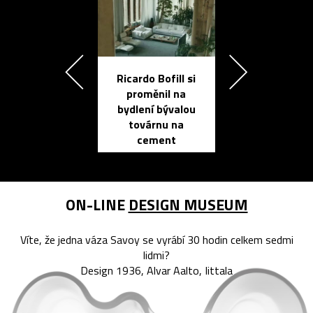
Ricardo Bofill si
Přichází ten
proměnil na
propracovan
bydlení bývalou
elektronic
továrnu na
zápisník
cement
reMarkable
ON-LINE
DESIGN MUSEUM
Víte, že jedna váza Savoy se vyrábí 30 hodin celkem sedmi
lidmi?
Design 1936, Alvar Aalto, Iittala