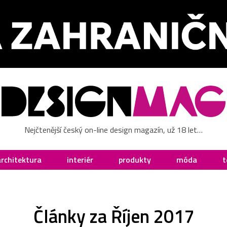
Nejčtenější český on-line design magazín, už 18 let…
architektura
interiér
produkty
móda
t
Články za Říjen 2017