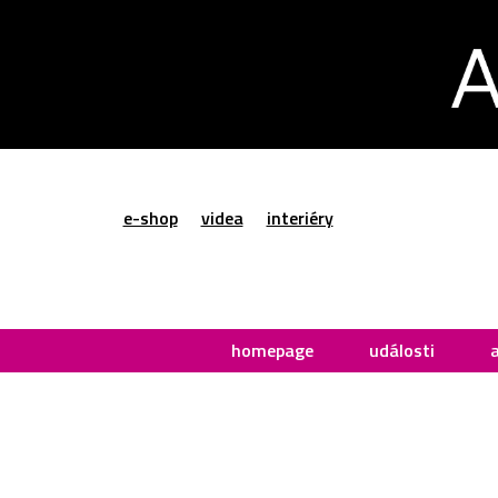
e-shop
videa
interiéry
homepage
události