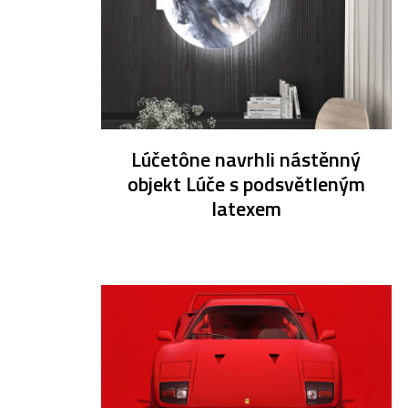
Lúčetône navrhli nástěnný
objekt Lúče s podsvětleným
latexem