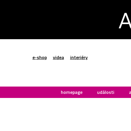
e-shop
videa
interiéry
homepage
události