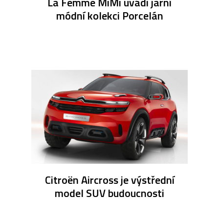
La Femme MiMi uvádí jarní
módní kolekci Porcelán
Citroën Aircross je výstřední
model SUV budoucnosti