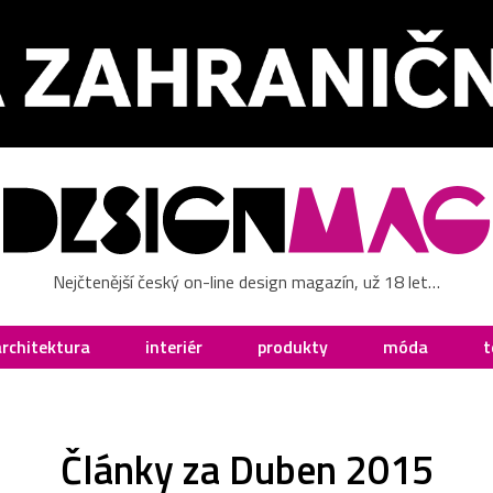
Nejčtenější český on-line design magazín, už 18 let…
architektura
interiér
produkty
móda
t
Články za Duben 2015