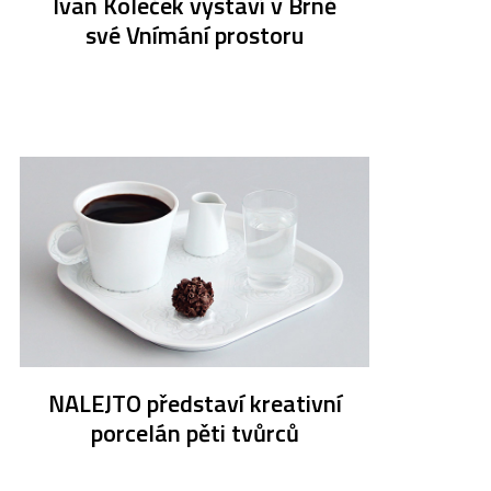
Ivan Koleček vystaví v Brně
své Vnímání prostoru
NALEJTO představí kreativní
porcelán pěti tvůrců