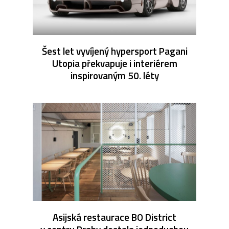
Šest let vyvíjený hypersport Pagani
Utopia překvapuje i interiérem
inspirovaným 50. léty
Asijská restaurace BO District