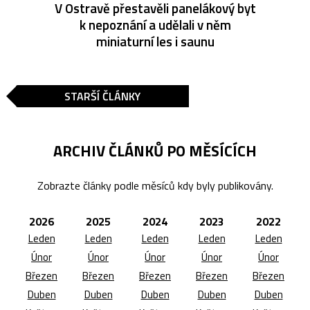
V Ostravě přestavěli panelákový byt
k nepoznání a udělali v něm
miniaturní les i saunu
STARŠÍ ČLÁNKY
ARCHIV ČLÁNKŮ PO MĚSÍCÍCH
Zobrazte články podle měsíců kdy byly publikovány.
2026
2025
2024
2023
2022
Leden
Leden
Leden
Leden
Leden
Únor
Únor
Únor
Únor
Únor
Březen
Březen
Březen
Březen
Březen
Duben
Duben
Duben
Duben
Duben