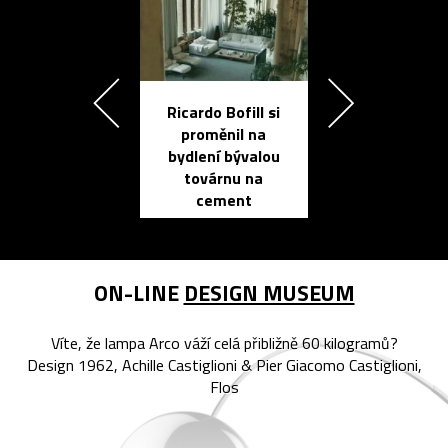
Ricardo Bofill si
Přichází ten
proměnil na
propracovan
bydlení bývalou
elektronic
továrnu na
zápisník
cement
reMarkable
ON-LINE
DESIGN MUSEUM
Víte, že lampa Arco váží celá přibližně 60 kilogramů?
Design 1962, Achille Castiglioni & Pier Giacomo Castiglioni,
Flos