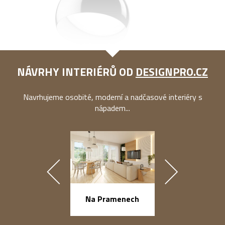
NÁVRHY INTERIÉRŮ OD
DESIGNPRO.CZ
Navrhujeme osobité, moderní a nadčasové interiéry s
nápadem...
náměstí Na Ba
Na Pramenech