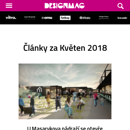
Články za Květen 2018
U Masarykova nádraží se otevře