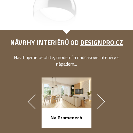
NÁVRHY INTERIÉRŮ OD
DESIGNPRO.CZ
Navrhujeme osobité, moderní a nadčasové interiéry s
nápadem...
náměstí Na Ba
Na Pramenech