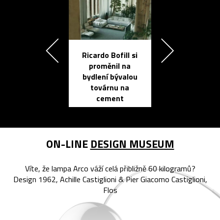
Ricardo Bofill si
Přichází ten
proměnil na
propracovan
bydlení bývalou
elektronic
továrnu na
zápisník
cement
reMarkable
ON-LINE
DESIGN MUSEUM
Víte, že lampa Arco váží celá přibližně 60 kilogramů?
Design 1962, Achille Castiglioni & Pier Giacomo Castiglioni,
Flos