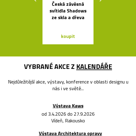
Česká závěsná
České ruč
svítidla Shadows
foukané skle
ze skla a dřeva
Bubble od 
koupit
koupit
VYBRANÉ AKCE Z
KALENDÁŘE
Nejdůležitější akce, výstavy, konference v oblasti designu u
nás i ve světě...
Výstava Kaws
od 3.4.2026 do 27.9.2026
Vídeň, Rakousko
Výstava Architektura opravy