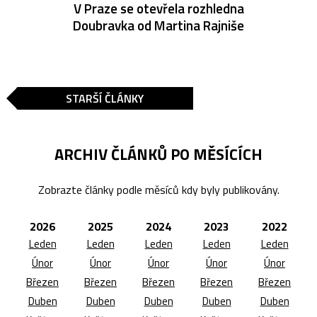
V Praze se otevřela rozhledna
Doubravka od Martina Rajniše
STARŠÍ ČLÁNKY
ARCHIV ČLÁNKŮ PO MĚSÍCÍCH
Zobrazte články podle měsíců kdy byly publikovány.
2026
2025
2024
2023
2022
Leden
Leden
Leden
Leden
Leden
Únor
Únor
Únor
Únor
Únor
Březen
Březen
Březen
Březen
Březen
Duben
Duben
Duben
Duben
Duben