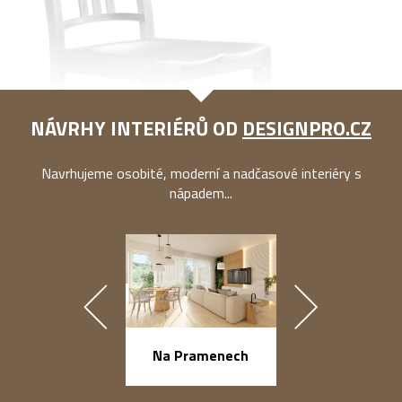
NÁVRHY INTERIÉRŮ OD
DESIGNPRO.CZ
Navrhujeme osobité, moderní a nadčasové interiéry s
nápadem...
náměstí Na Ba
Na Pramenech