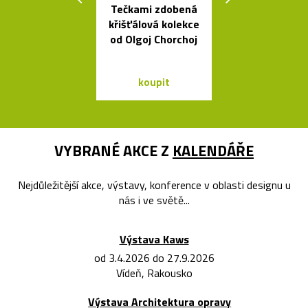
Tečkami zdobená
Česká miska 
křišťálová kolekce
s ukrytý
od Olgoj Chorchoj
srdečním tv
koupit
koupit
VYBRANÉ AKCE Z
KALENDÁŘE
Nejdůležitější akce, výstavy, konference v oblasti designu u
nás i ve světě...
Výstava Kaws
od 3.4.2026 do 27.9.2026
Vídeň, Rakousko
Výstava Architektura opravy