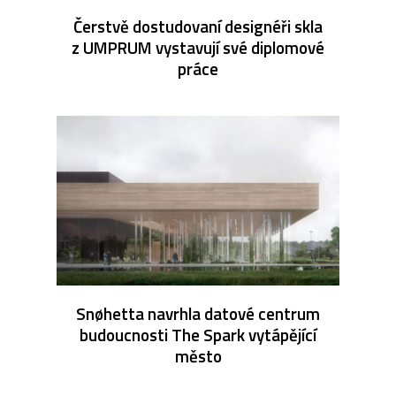
Čerstvě dostudovaní designéři skla
z UMPRUM vystavují své diplomové
práce
Snøhetta navrhla datové centrum
budoucnosti The Spark vytápějící
město