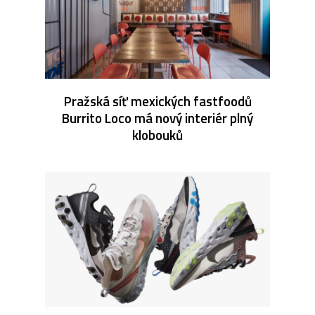
Pražská síť mexických fastfoodů
Burrito Loco má nový interiér plný
klobouků