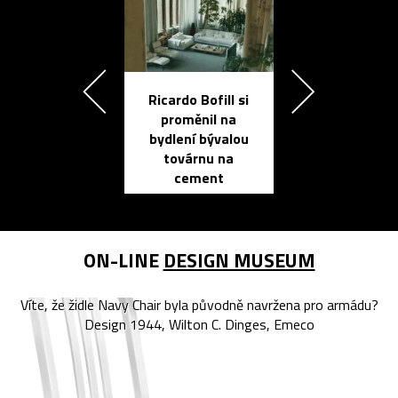
Ricardo Bofill si
Přichází ten
proměnil na
propracovan
bydlení bývalou
elektronic
továrnu na
zápisník
cement
reMarkable
ON-LINE
DESIGN MUSEUM
Víte, že židle Navy Chair byla původně navržena pro armádu?
Design 1944, Wilton C. Dinges, Emeco