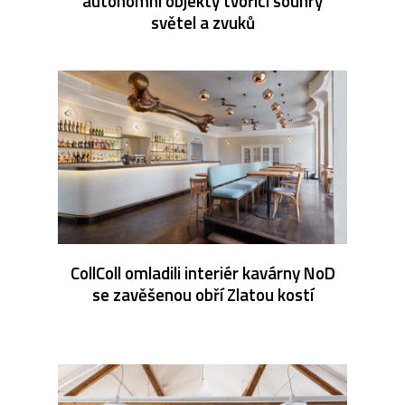
autonomní objekty tvořící souhry
světel a zvuků
CollColl omladili interiér kavárny NoD
se zavěšenou obří Zlatou kostí