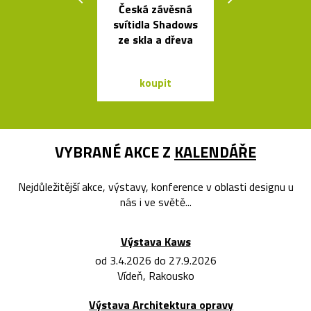
Česká závěsná
Závěsná
svítidla Shadows
bambuso
ze skla a dřeva
svítidla Bamb
dvou tvare
koupit
koupit
VYBRANÉ AKCE Z
KALENDÁŘE
Nejdůležitější akce, výstavy, konference v oblasti designu u
nás i ve světě...
Výstava Kaws
od 3.4.2026 do 27.9.2026
Vídeň, Rakousko
Výstava Architektura opravy