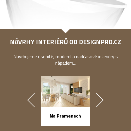
NÁVRHY INTERIÉRŮ OD
DESIGNPRO.CZ
Navrhujeme osobité, moderní a nadčasové interiéry s
nápadem...
náměstí Na Ba
Na Pramenech