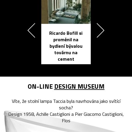
Ricardo Bofill si
Přichází ten
proměnil na
propracovan
bydlení bývalou
elektronic
továrnu na
zápisník
cement
reMarkable
ON-LINE
DESIGN MUSEUM
Víte, že stolní lampa Taccia byla navrhována jako svítící
socha?
Design 1958, Achille Castiglioni a Pier Giacomo Castiglioni,
Flos