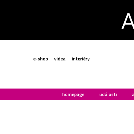
e-shop
videa
interiéry
homepage
události