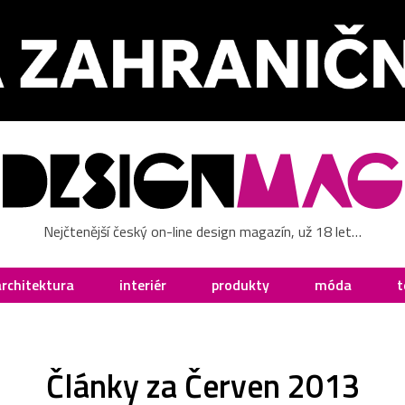
Nejčtenější český on-line design magazín, už 18 let…
architektura
interiér
produkty
móda
t
Články za Červen 2013