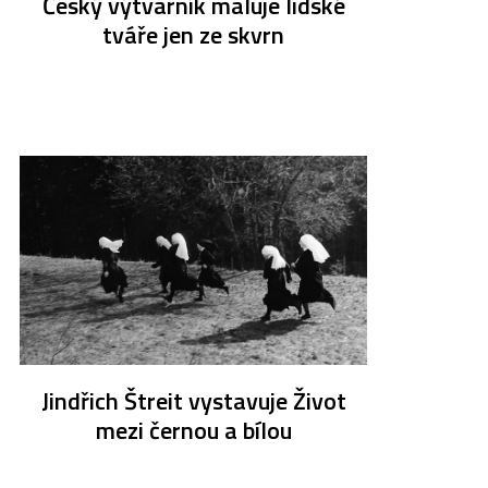
Český výtvarník maluje lidské
tváře jen ze skvrn
Jindřich Štreit vystavuje Život
mezi černou a bílou