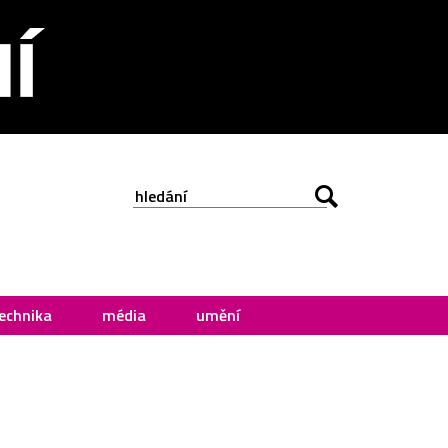
echnika
média
umění