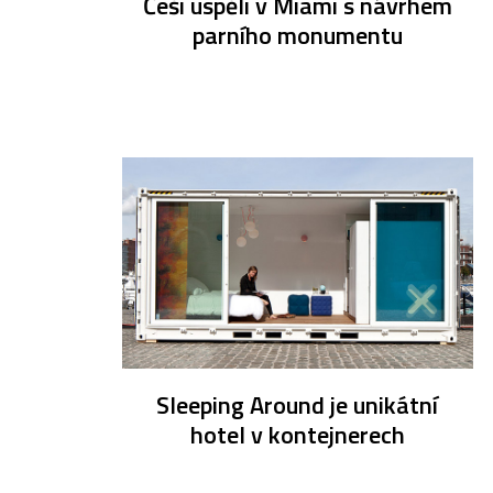
Češi uspěli v Miami s návrhem
parního monumentu
Sleeping Around je unikátní
hotel v kontejnerech