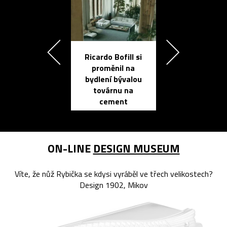
Ricardo Bofill si
Přichází ten
proměnil na
propracovan
bydlení bývalou
elektronic
továrnu na
zápisník
cement
reMarkable
ON-LINE
DESIGN MUSEUM
Víte, že nůž Rybička se kdysi vyráběl ve třech velikostech?
Design 1902, Mikov