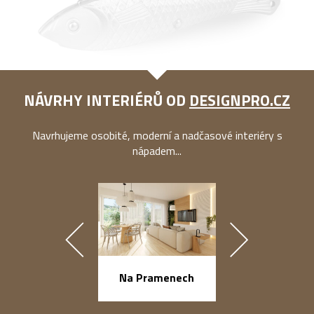
NÁVRHY INTERIÉRŮ OD
DESIGNPRO.CZ
Navrhujeme osobité, moderní a nadčasové interiéry s
nápadem...
náměstí Na Ba
Na Pramenech