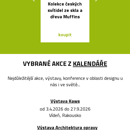
Kolekce českých
Svítidla o
svítidel ze skla a
architekta op
dřeva Muffins
Sydney Jor
Utzona
koupit
koupit
VYBRANÉ AKCE Z
KALENDÁŘE
Nejdůležitější akce, výstavy, konference v oblasti designu u
nás i ve světě...
Výstava Kaws
od 3.4.2026 do 27.9.2026
Vídeň, Rakousko
Výstava Architektura opravy