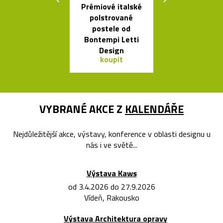
Prémiové italské
České ruč
polstrované
foukané skle
postele od
Bubble od 
Bontempi Letti
Design
koupit
koupit
VYBRANÉ AKCE Z
KALENDÁŘE
Nejdůležitější akce, výstavy, konference v oblasti designu u
nás i ve světě...
Výstava Kaws
od 3.4.2026 do 27.9.2026
Vídeň, Rakousko
Výstava Architektura opravy