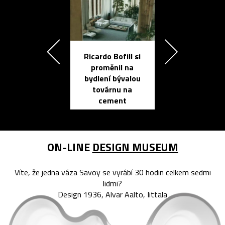
Ricardo Bofill si
Přichází ten
proměnil na
propracovan
bydlení bývalou
elektronic
továrnu na
zápisník
cement
reMarkable
ON-LINE
DESIGN MUSEUM
Víte, že jedna váza Savoy se vyrábí 30 hodin celkem sedmi
lidmi?
Design 1936, Alvar Aalto, Iittala