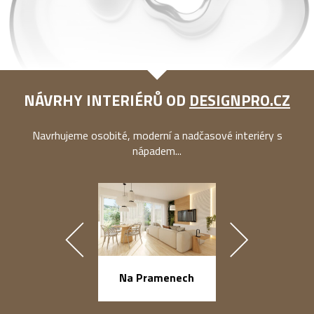
NÁVRHY INTERIÉRŮ OD
DESIGNPRO.CZ
Navrhujeme osobité, moderní a nadčasové interiéry s
nápadem...
náměstí Na Ba
Na Pramenech