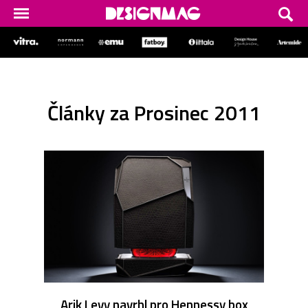
Články za Prosinec 2011
Arik Levy navrhl pro Hennessy box