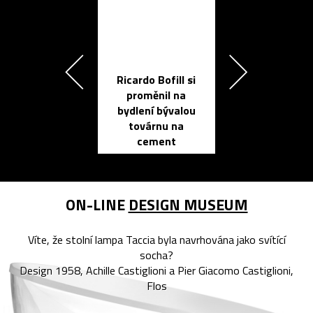
Ricardo Bofill si
Přichází ten
proměnil na
propracovan
bydlení bývalou
elektronic
továrnu na
zápisník
cement
reMarkable
ON-LINE
DESIGN MUSEUM
Víte, že stolní lampa Taccia byla navrhována jako svítící
socha?
Design 1958, Achille Castiglioni a Pier Giacomo Castiglioni,
Flos