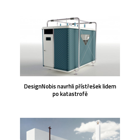
DesignNobis navrhli přístřešek lidem
po katastrofě