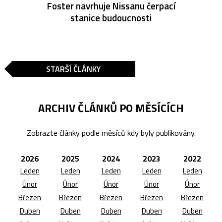
Foster navrhuje Nissanu čerpací
stanice budoucnosti
STARŠÍ ČLÁNKY
ARCHIV ČLÁNKŮ PO MĚSÍCÍCH
Zobrazte články podle měsíců kdy byly publikovány.
2026
2025
2024
2023
2022
Leden
Leden
Leden
Leden
Leden
Únor
Únor
Únor
Únor
Únor
Březen
Březen
Březen
Březen
Březen
Duben
Duben
Duben
Duben
Duben