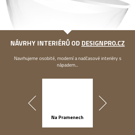
NÁVRHY INTERIÉRŮ OD
DESIGNPRO.CZ
Navrhujeme osobité, moderní a nadčasové interiéry s
nápadem...
náměstí Na Ba
Na Pramenech