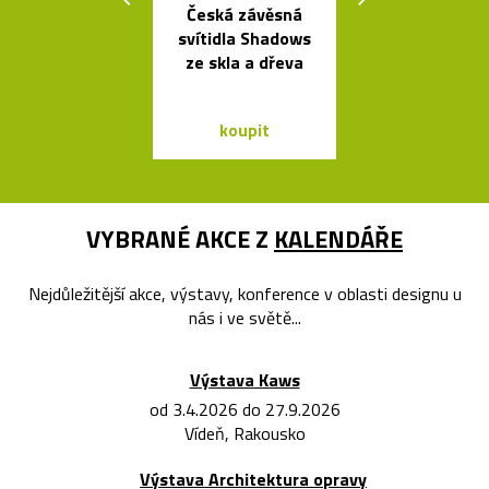
Česká závěsná
Čalouněná ši
svítidla Shadows
židle Kuga
ze skla a dřeva
Bontempi C
koupit
koupit
VYBRANÉ AKCE Z
KALENDÁŘE
Nejdůležitější akce, výstavy, konference v oblasti designu u
nás i ve světě...
Výstava Kaws
od 3.4.2026 do 27.9.2026
Vídeň, Rakousko
Výstava Architektura opravy