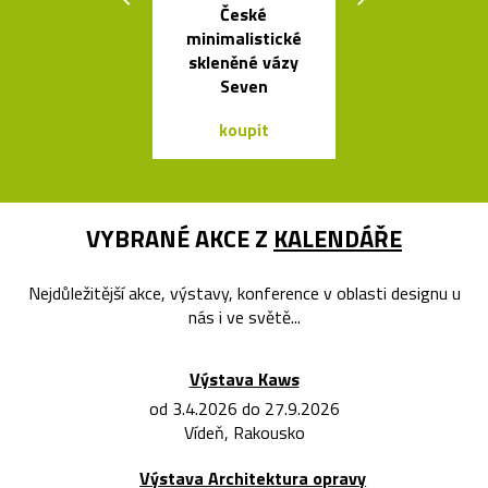
České
Kolekce
minimalistické
skleněných sví
skleněné vázy
Bulb a Mega 
Seven
koupit
koupit
VYBRANÉ AKCE Z
KALENDÁŘE
Nejdůležitější akce, výstavy, konference v oblasti designu u
nás i ve světě...
Výstava Kaws
od 3.4.2026 do 27.9.2026
Vídeň, Rakousko
Výstava Architektura opravy