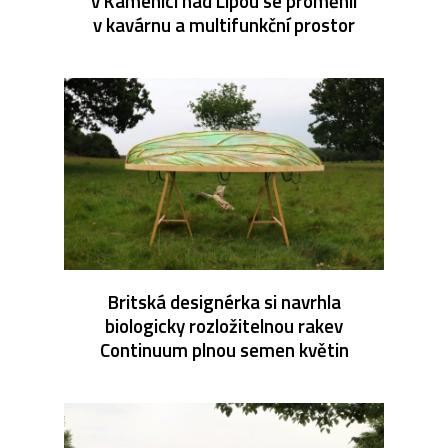
v Kamenici nad Lipou se proměnil
v kavárnu a multifunkční prostor
Britská designérka si navrhla
biologicky rozložitelnou rakev
Continuum plnou semen květin