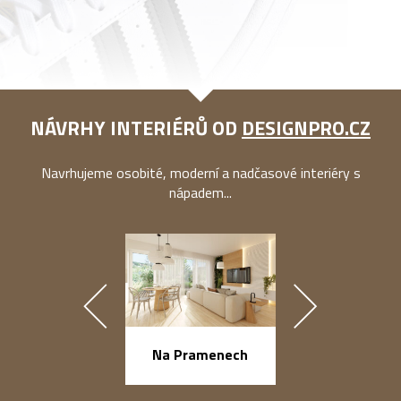
NÁVRHY INTERIÉRŮ OD
DESIGNPRO.CZ
Navrhujeme osobité, moderní a nadčasové interiéry s
nápadem...
náměstí Na Ba
Na Pramenech