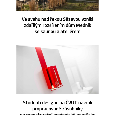
Ve svahu nad řekou Sázavou vznikl
zdařilým rozšířením dům Medník
se saunou a ateliérem
Studenti designu na ČVUT navrhli
propracované zásobníky
na menstruační hygienické pomůcky