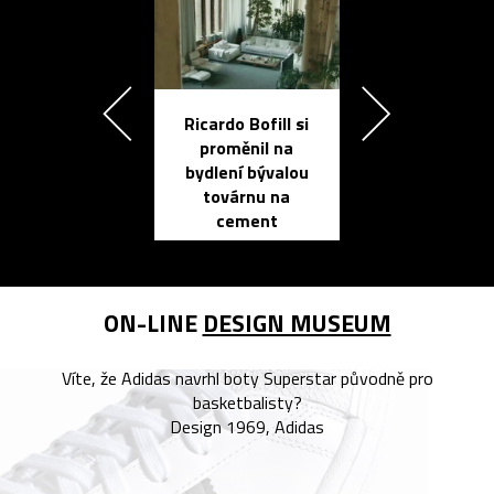
Ricardo Bofill si
Přichází ten
proměnil na
propracovan
bydlení bývalou
elektronic
továrnu na
zápisník
cement
reMarkable
ON-LINE
DESIGN MUSEUM
Víte, že Adidas navrhl boty Superstar původně pro
basketbalisty?
Design 1969, Adidas