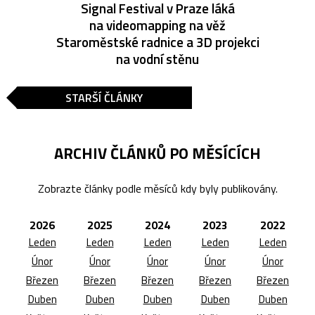
Signal Festival v Praze láká
na videomapping na věž
Staroměstské radnice a 3D projekci
na vodní stěnu
STARŠÍ ČLÁNKY
ARCHIV ČLÁNKŮ PO MĚSÍCÍCH
Zobrazte články podle měsíců kdy byly publikovány.
2026
2025
2024
2023
2022
Leden
Leden
Leden
Leden
Leden
Únor
Únor
Únor
Únor
Únor
Březen
Březen
Březen
Březen
Březen
Duben
Duben
Duben
Duben
Duben