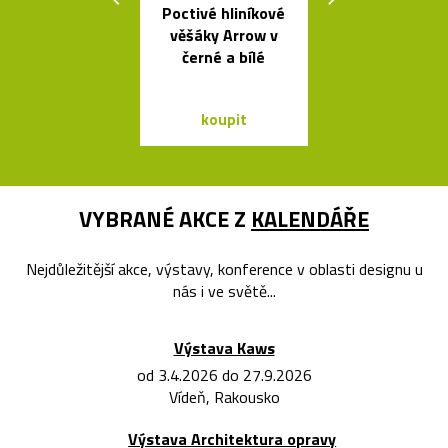
Poctivé hliníkové
Česká porcel
věšáky Arrow v
miska ve tv
černé a bílé
loďky
koupit
koupit
VYBRANÉ AKCE Z
KALENDÁŘE
Nejdůležitější akce, výstavy, konference v oblasti designu u
nás i ve světě...
Výstava Kaws
od 3.4.2026 do 27.9.2026
Vídeň, Rakousko
Výstava Architektura opravy