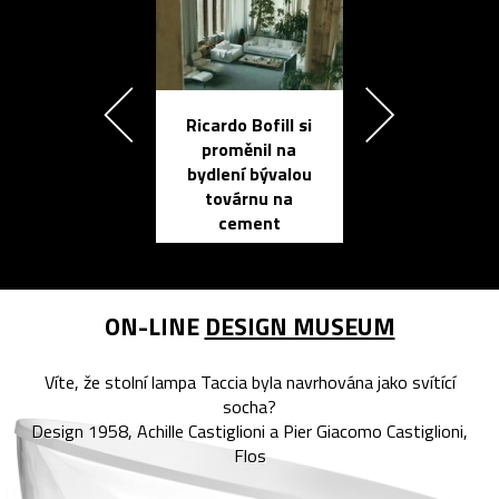
Ricardo Bofill si
Přichází ten
proměnil na
propracovan
bydlení bývalou
elektronic
továrnu na
zápisník
cement
reMarkable
ON-LINE
DESIGN MUSEUM
Víte, že stolní lampa Taccia byla navrhována jako svítící
socha?
Design 1958, Achille Castiglioni a Pier Giacomo Castiglioni,
Flos