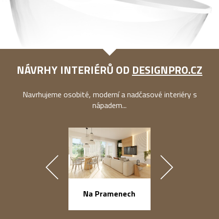
NÁVRHY INTERIÉRŮ OD
DESIGNPRO.CZ
Navrhujeme osobité, moderní a nadčasové interiéry s
nápadem...
náměstí Na Ba
Na Pramenech