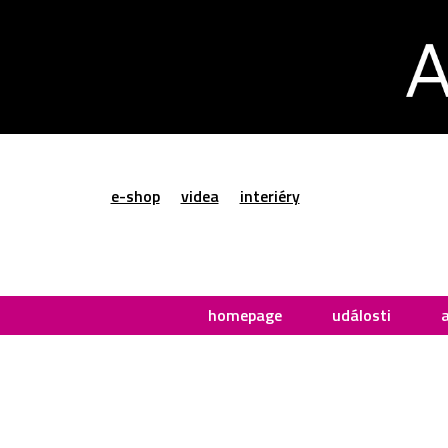
e-shop
videa
interiéry
homepage
události