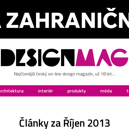
Nejčtenější český on-line design magazín, už 18 let…
architektura
interiér
produkty
móda
t
Články za Říjen 2013