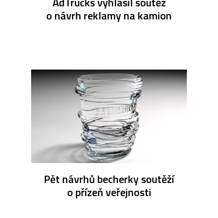
AdTrucks vyhlásil soutěž
o návrh reklamy na kamion
Pět návrhů becherky soutěží
o přízeň veřejnosti