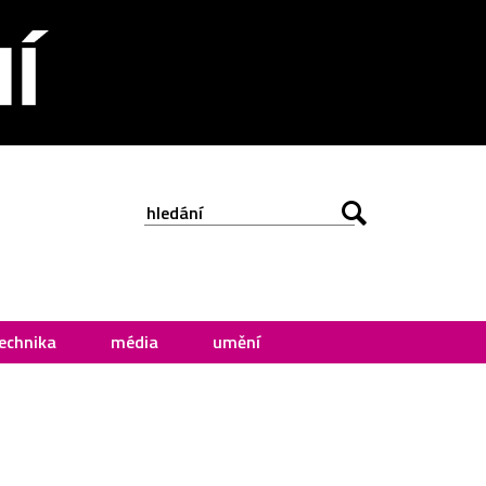
echnika
média
umění