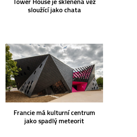
Tower House je skleněná věž
sloužící jako chata
Francie má kulturní centrum
jako spadlý meteorit