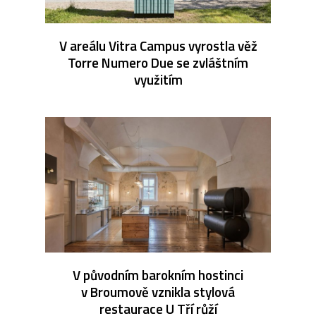
V areálu Vitra Campus vyrostla věž
Torre Numero Due se zvláštním
využitím
V původním barokním hostinci
v Broumově vznikla stylová
restaurace U Tří růží