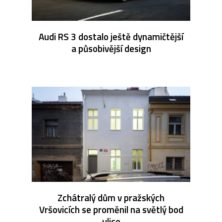
Audi RS 3 dostalo ještě dynamičtější
a působivější design
Zchátralý dům v pražských
Vršovicích se proměnil na světlý bod
ulice