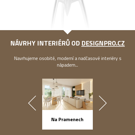
NÁVRHY INTERIÉRŮ OD
DESIGNPRO.CZ
Navrhujeme osobité, moderní a nadčasové interiéry s
nápadem...
náměstí Na Ba
Na Pramenech