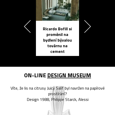
Ricardo Bofill si
Přichází ten
proměnil na
propracovan
bydlení bývalou
elektronic
továrnu na
zápisník
cement
reMarkable
ON-LINE
DESIGN MUSEUM
Víte, že lis na citrusy Juicy Salif byl navržen na papírové
prostírání?
Design 1988, Philippe Starck, Alessi