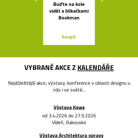
Buďte na kole
Kolekce svít
vidět s blikačkami
Formakami
Bookman
dřeva a pap
koupit
koupit
VYBRANÉ AKCE Z
KALENDÁŘE
Nejdůležitější akce, výstavy, konference v oblasti designu u
nás i ve světě...
Výstava Kaws
od 3.4.2026 do 27.9.2026
Vídeň, Rakousko
Výstava Architektura opravy