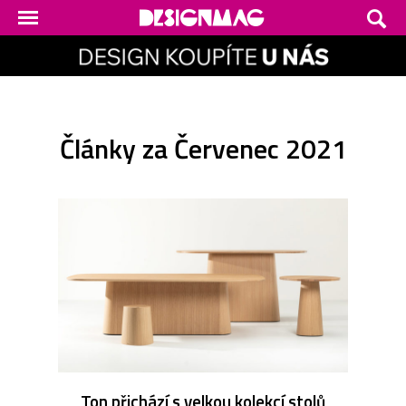
Články za Červenec 2021
Ton přichází s velkou kolekcí stolů