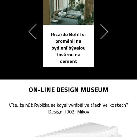
Ricardo Bofill si
Přichází ten
proměnil na
propracovan
bydlení bývalou
elektronic
továrnu na
zápisník
cement
reMarkable
ON-LINE
DESIGN MUSEUM
Víte, že nůž Rybička se kdysi vyráběl ve třech velikostech?
Design 1902, Mikov