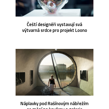
Čeští designéři vystavují svá
výtvarná srdce pro projekt Loono
Náplavky pod Rašínovým nábřežím