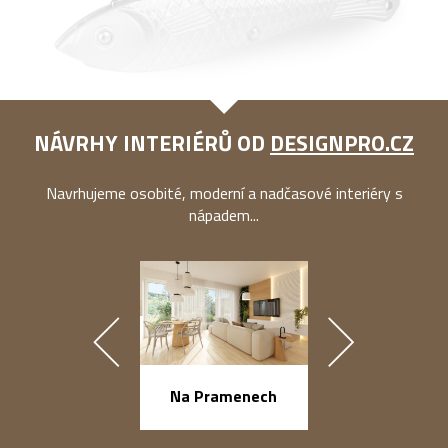
NÁVRHY INTERIÉRŮ OD
DESIGNPRO.CZ
Navrhujeme osobité, moderní a nadčasové interiéry s
nápadem...
náměstí Na Ba
Na Pramenech