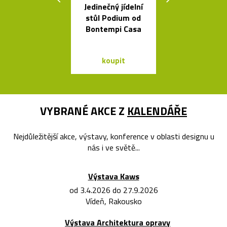
Jedinečný jídelní
Luxusní kulat
stůl Podium od
oválný stůl B
Bontempi Casa
od Bontempi
koupit
koupit
VYBRANÉ AKCE Z
KALENDÁŘE
Nejdůležitější akce, výstavy, konference v oblasti designu u
nás i ve světě...
Výstava Kaws
od 3.4.2026 do 27.9.2026
Vídeň, Rakousko
Výstava Architektura opravy