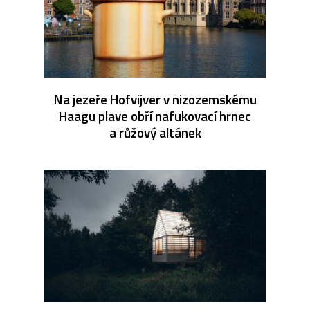
Na jezeře Hofvijver v nizozemskému
Haagu plave obří nafukovací hrnec
a růžový altánek