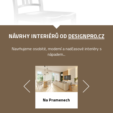
NÁVRHY INTERIÉRŮ OD
DESIGNPRO.CZ
Navrhujeme osobité, moderní a nadčasové interiéry s
nápadem...
náměstí Na Ba
Na Pramenech