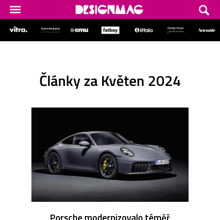
Články za Květen 2024
Porsche modernizovalo téměř