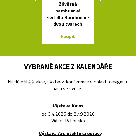
Závěsná
Svítící mrak 
bambusová
XL od Fran
svítidla Bamboo ve
Gehryho
dvou tvarech
koupit
koupit
VYBRANÉ AKCE Z
KALENDÁŘE
Nejdůležitější akce, výstavy, konference v oblasti designu u
nás i ve světě...
Výstava Kaws
od 3.4.2026 do 27.9.2026
Vídeň, Rakousko
Výstava Architektura opravy