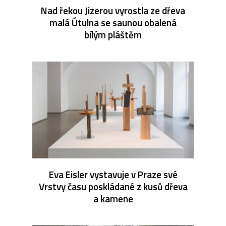
Nad řekou Jizerou vyrostla ze dřeva
malá Útulna se saunou obalená
bílým pláštěm
Eva Eisler vystavuje v Praze své
Vrstvy času poskládané z kusů dřeva
a kamene