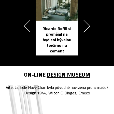
Ricardo Bofill si
Přichází ten
proměnil na
propracovan
bydlení bývalou
elektronic
továrnu na
zápisník
cement
reMarkable
ON-LINE
DESIGN MUSEUM
Víte, že židle Navy Chair byla původně navržena pro armádu?
Design 1944, Wilton C. Dinges, Emeco