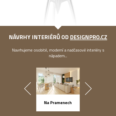
NÁVRHY INTERIÉRŮ OD
DESIGNPRO.CZ
Navrhujeme osobité, moderní a nadčasové interiéry s
nápadem...
náměstí Na Ba
Na Pramenech