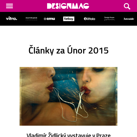
Články za Únor 2015
Vladimír Židlický vystavuje v Praze