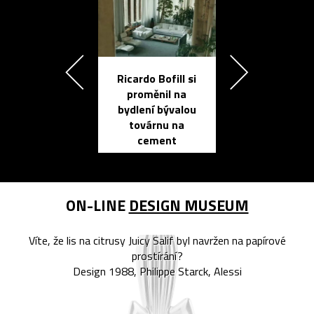
Ricardo Bofill si
Přichází ten
proměnil na
propracovan
bydlení bývalou
elektronic
továrnu na
zápisník
cement
reMarkable
ON-LINE
DESIGN MUSEUM
Víte, že lis na citrusy Juicy Salif byl navržen na papírové
prostírání?
Design 1988, Philippe Starck, Alessi