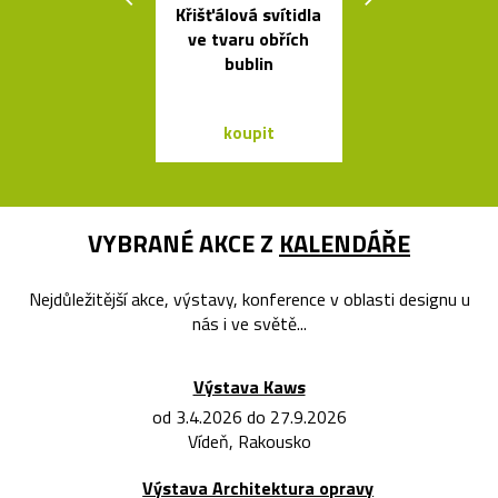
Křišťálová svítidla
Set český
ve tvaru obřích
svítících
bublin
skleněnýc
balónků Me
koupit
koupit
VYBRANÉ AKCE Z
KALENDÁŘE
Nejdůležitější akce, výstavy, konference v oblasti designu u
nás i ve světě...
Výstava Kaws
od 3.4.2026 do 27.9.2026
Vídeň, Rakousko
Výstava Architektura opravy