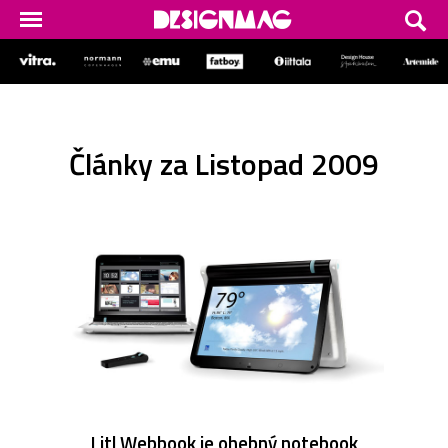
Články za Listopad 2009
Litl Webbook je ohebný notebook