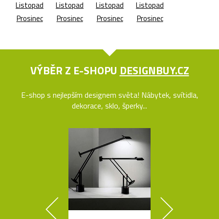
Listopad
Listopad
Listopad
Listopad
Prosinec
Prosinec
Prosinec
Prosinec
VÝBĚR Z E-SHOPU
DESIGNBUY.CZ
E-shop s nejlepším designem světa! Nábytek, svítidla,
dekorace, sklo, šperky...