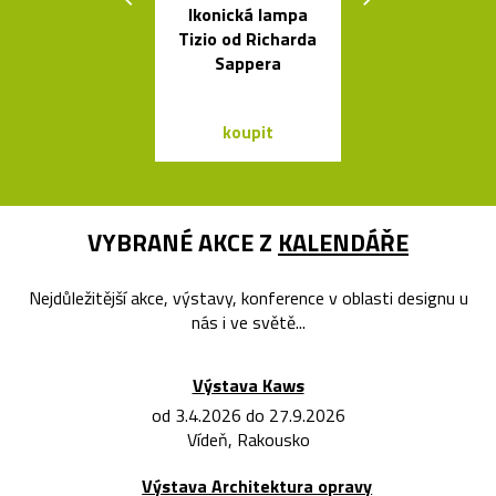
Ikonická lampa
Luxusní kulat
Tizio od Richarda
oválný stůl B
Sappera
od Bontempi
koupit
koupit
VYBRANÉ AKCE Z
KALENDÁŘE
Nejdůležitější akce, výstavy, konference v oblasti designu u
nás i ve světě...
Výstava Kaws
od 3.4.2026 do 27.9.2026
Vídeň, Rakousko
Výstava Architektura opravy