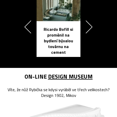
Ricardo Bofill si
Přichází ten
proměnil na
propracovan
bydlení bývalou
elektronic
továrnu na
zápisník
cement
reMarkable
ON-LINE
DESIGN MUSEUM
Víte, že nůž Rybička se kdysi vyráběl ve třech velikostech?
Design 1902, Mikov