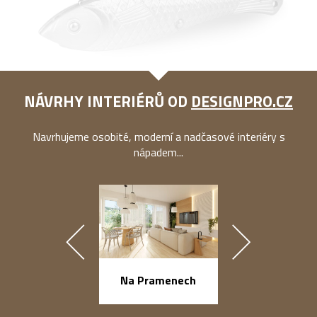
NÁVRHY INTERIÉRŮ OD
DESIGNPRO.CZ
Navrhujeme osobité, moderní a nadčasové interiéry s
nápadem...
náměstí Na Ba
Na Pramenech