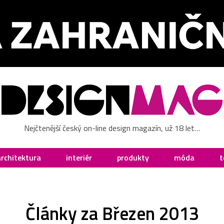
Nejčtenější český on-line design magazín, už 18 let…
architektura
interiér
produkty
móda
t
Články za Březen 2013