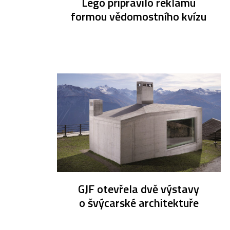
Lego připravilo reklamu
formou vědomostního kvízu
GJF otevřela dvě výstavy
o švýcarské architektuře