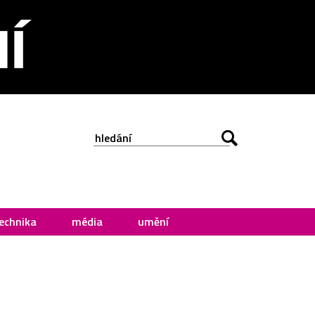
echnika
média
umění