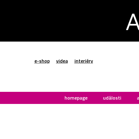
e-shop
videa
interiéry
homepage
události