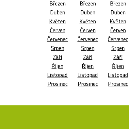
Březen
Březen
Březen
Duben
Duben
Duben
Květen
Květen
Květen
Červen
Červen
Červen
Červenec
Červenec
Červenec
Srpen
Srpen
Srpen
Září
Září
Září
Říjen
Říjen
Říjen
Listopad
Listopad
Listopad
Prosinec
Prosinec
Prosinec