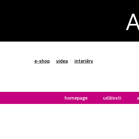
e-shop
videa
interiéry
homepage
události