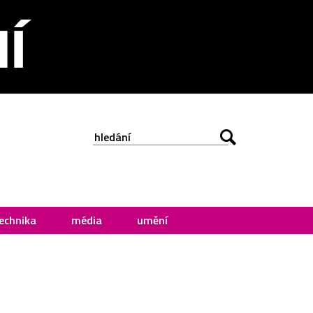
echnika
média
umění