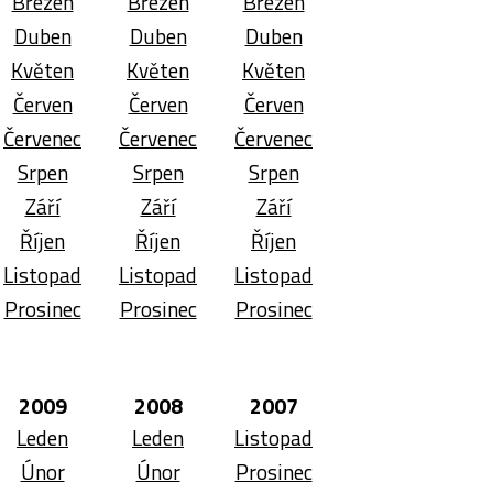
Březen
Březen
Březen
Duben
Duben
Duben
Květen
Květen
Květen
Červen
Červen
Červen
Červenec
Červenec
Červenec
Srpen
Srpen
Srpen
Září
Září
Září
Říjen
Říjen
Říjen
Listopad
Listopad
Listopad
Prosinec
Prosinec
Prosinec
2009
2008
2007
Leden
Leden
Listopad
Únor
Únor
Prosinec