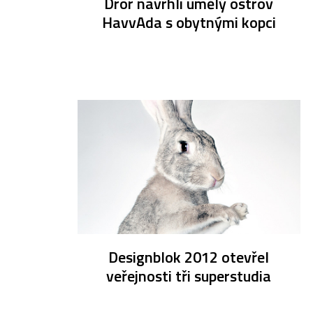
Dror navrhli umělý ostrov
HavvAda s obytnými kopci
Designblok 2012 otevřel
veřejnosti tři superstudia