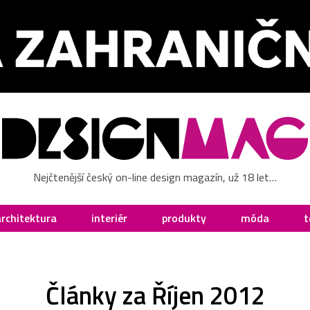
Nejčtenější český on-line design magazín, už 18 let…
architektura
interiér
produkty
móda
t
Články za Říjen 2012