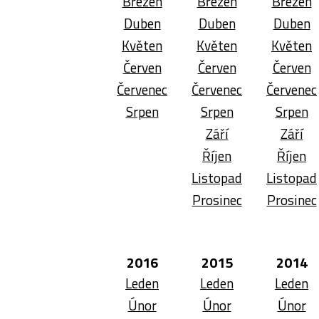
Březen
Březen
Březen
Duben
Duben
Duben
Květen
Květen
Květen
Červen
Červen
Červen
Červenec
Červenec
Červenec
Srpen
Srpen
Srpen
Září
Září
Říjen
Říjen
Listopad
Listopad
Prosinec
Prosinec
2016
2015
2014
Leden
Leden
Leden
Únor
Únor
Únor